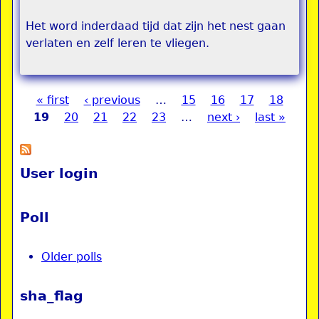
Het word inderdaad tijd dat zijn het nest gaan
verlaten en zelf leren te vliegen.
« first
‹ previous
…
15
16
17
18
Pages
19
20
21
22
23
…
next ›
last »
User login
Poll
Older polls
sha_flag