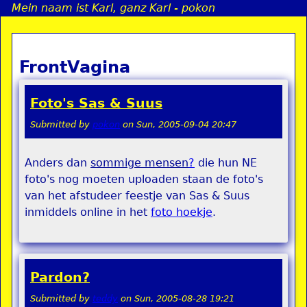
Mein naam ist Karl, ganz Karl - pokon
Jump to navigation
FrontVagina
a
i
Foto's Sas & Suus
n
Submitted by
pokon
on
Sun, 2005-09-04 20:47
Anders dan
sommige mensen
?
die hun NE
e
foto's nog moeten uploaden staan de foto's
van het afstudeer feestje van Sas & Suus
n
inmiddels online in het
foto hoekje
.
u
Pardon?
Submitted by
teddy
on
Sun, 2005-08-28 19:21