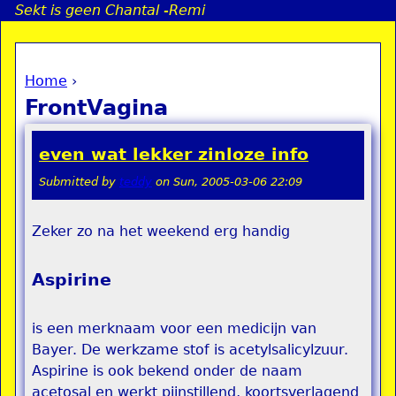
Sekt is geen Chantal -Remi
Jump to navigation
Home
›
a
You are here
FrontVagina
i
even wat lekker zinloze info
n
Submitted by
teddy
on
Sun, 2005-03-06 22:09
e
Zeker zo na het weekend erg handig
n
Aspirine
u
is een merknaam voor een medicijn van
Bayer. De werkzame stof is acetylsalicylzuur.
Aspirine is ook bekend onder de naam
acetosal en werkt pijnstillend, koortsverlagend