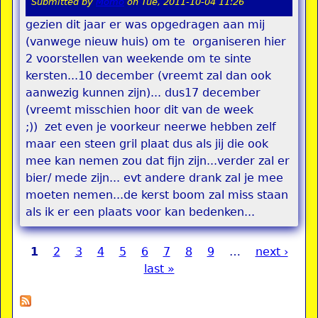
Submitted by
Momo
on
Tue, 2011-10-04 11:26
gezien dit jaar er was opgedragen aan mij
(vanwege nieuw huis) om te organiseren hier
2 voorstellen van weekende om te sinte
kersten...10 december (vreemt zal dan ook
aanwezig kunnen zijn)... dus17 december
(vreemt misschien hoor dit van de week
;)) zet even je voorkeur neerwe hebben zelf
maar een steen gril plaat dus als jij die ook
mee kan nemen zou dat fijn zijn...verder zal er
bier/ mede zijn... evt andere drank zal je mee
moeten nemen...de kerst boom zal miss staan
als ik er een plaats voor kan bedenken...
1
2
3
4
5
6
7
8
9
…
next ›
Pages
last »