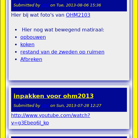
Submitted by
stel
on
Tue, 2013-08-06 15:36
Hier bij wat foto's van
OHM2103
Hier nog wat bewegend matiraal:
opbouwen
koken
restand van de zweden op ruimen
Afbreken
inpakken voor ohm2013
Submitted by
stel
on
Sun, 2013-07-28 12:27
http://www.youtube.com/watch?
v=g3Ebeo6I_ko