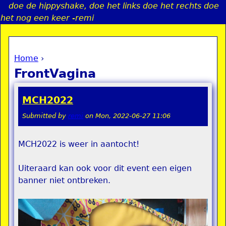
doe de hippyshake, doe het links doe het rechts doe
Jump to navigation
het nog een keer -remi
Home
›
a
You are here
FrontVagina
i
MCH2022
n
Submitted by
remi
on
Mon, 2022-06-27 11:06
e
MCH2022 is weer in aantocht!
n
Uiteraard kan ook voor dit event een eigen
u
banner niet ontbreken.