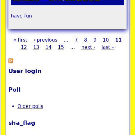
have fun
« first
‹ previous
…
7
8
9
10
11
Pages
12
13
14
15
…
next ›
last »
User login
Poll
Older polls
sha_flag