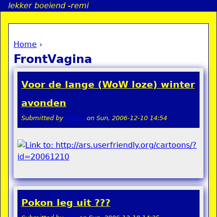
lekker boeiend -remi
Jump to navigation
Home
›
a
You are here
FrontVagina
i
Voor de lange (WoW loze) winter
n
avonden
Submitted by
pokon
on
Sun, 2006-12-10 14:54
e
n
u
Pokon leg uit ???