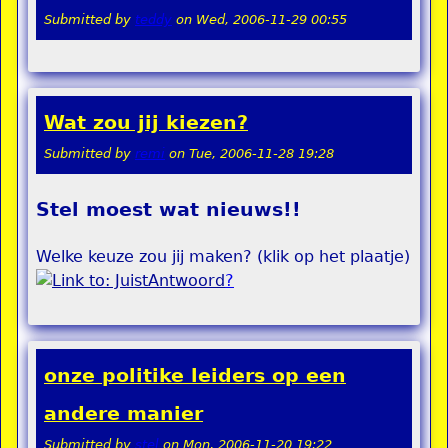
Submitted by
teddy
on
Wed, 2006-11-29 00:55
Wat zou jij kiezen?
Submitted by
remi
on
Tue, 2006-11-28 19:28
Stel moest wat nieuws!!
Welke keuze zou jij maken? (klik op het plaatje)
?
onze politike leiders op een
andere manier
Submitted by
stel
on
Mon, 2006-11-20 19:22