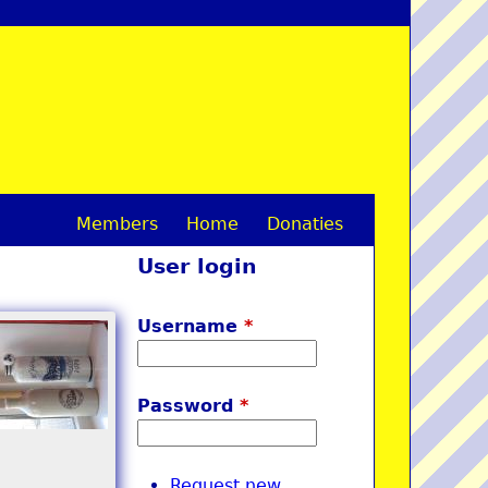
Members
Home
Donaties
M
User login
a
i
Username
*
n
m
Password
*
e
n
Request new