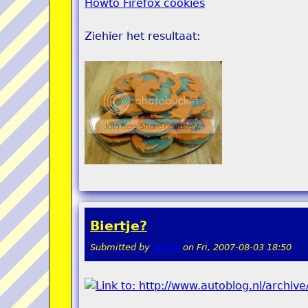
Howto Firefox cookies
Ziehier het resultaat:
Biertje?
Submitted by
pokon
on
Fri, 2007-08-03 18:50