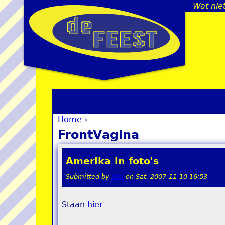
Wat nie
Home
›
You are here
FrontVagina
Amerika in foto's
Submitted by
stel
on
Sat, 2007-11-10 16:53
Staan
hier