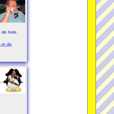
e de hele
 in de