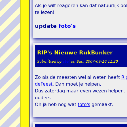
Als je wilt reageren kan dat natuurlijk 
te lezen!
update
foto's
RIP's Nieuwe RukBunker
Submitted by
stel
on
Sun, 2007-09-16 11:20
Zo als de meesten wel al weten heeft
Ri
deFeest
, Dan moet je helpen.
Dus zaterdag maar even wezen helpen. N
ouders.
Oh ja heb nog wat
foto's
gemaakt.