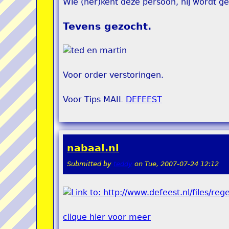
Wie (her)kent deze persoon, hij wordt g
Tevens gezocht.
Voor order verstoringen.
Voor Tips MAIL
DEFEEST
nabaal.nl
Submitted by
teddy
on
Tue, 2007-07-24 12:12
clique hier voor meer