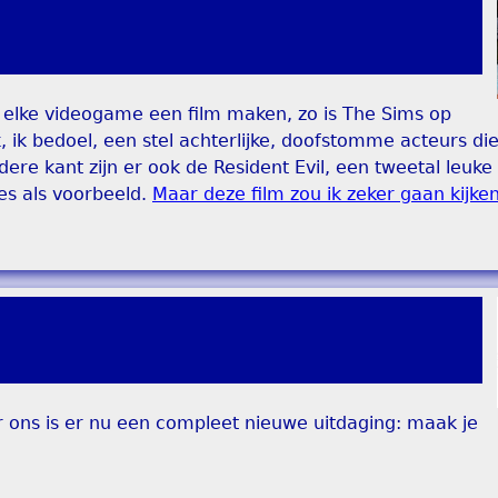
n elke videogame een film maken, zo is The Sims op
k, ik bedoel, een stel achterlijke, doofstomme acteurs di
re kant zijn er ook de Resident Evil, een tweetal leuke
es als voorbeeld.
Maar deze film zou ik zeker gaan kijken
 ons is er nu een compleet nieuwe uitdaging: maak je