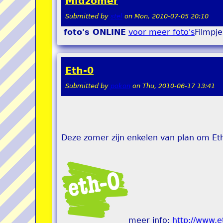
Midzomer
Submitted by
stel
on
Mon, 2010-07-05 20:10
foto's ONLINE
voor meer foto's
Filmpj
Eth-0
Submitted by
pokon
on
Thu, 2010-06-17 13:41
Deze zomer zijn enkelen van plan om Eth
meer info:
http://www.et