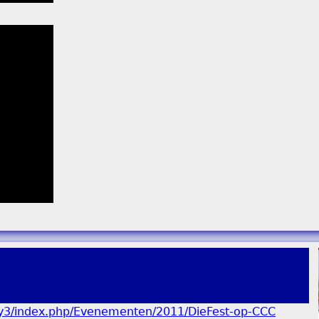
lery3/index.php/Evenementen/2011/DieFest-op-CCC