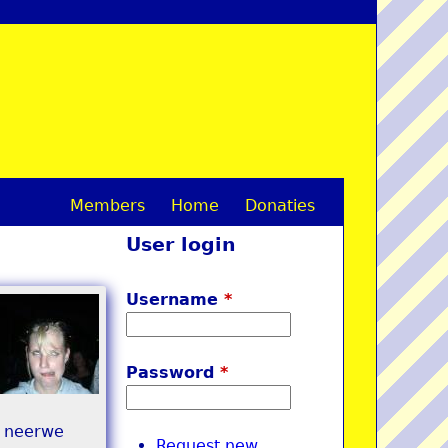
Members
Home
Donaties
M
User login
a
i
Username
*
n
m
Password
*
e
r neerwe
n
Request new