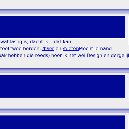
t lastig is, dacht ik .. dat kan
eel twee borden:
/b/ier
en
/t/ieten
Mocht iemand
k hebben die reeds) hoor ik het wel.Design en dergelijk