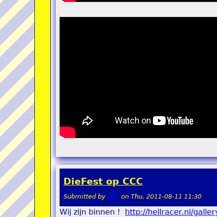
DieFest op CCC
Submitted by
stel
on
Thu, 2011-08-11 11:30
Wij zijn binnen !
http://hellracer.nl/gal