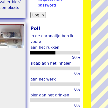
al er bier/
password
u
een plaats
Poll
In de coronatijd ben ik
vooral
aan het rukken
50%
slaap aan het inhalen
0%
aan het werk
0%
bier aan het drinken
0%