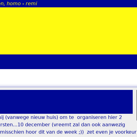
n, homo - remi
Jump to navigation
ij (vanwege nieuw huis) om te organiseren hier 2
ersten...10 december (vreemt zal dan ook aanwezig
misschien hoor dit van de week ;)) zet even je voorkeu