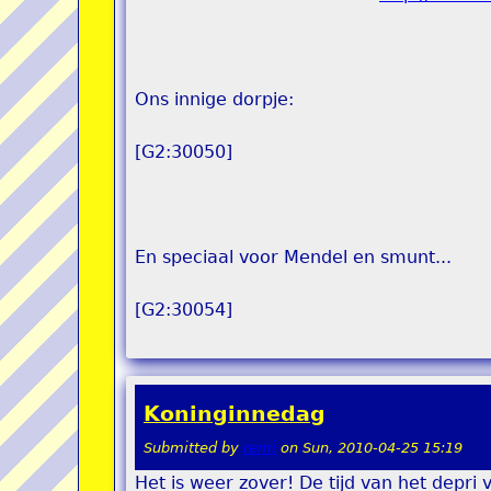
Ons innige dorpje:
[G2:30050]
En speciaal voor Mendel en smunt...
[G2:30054]
Koninginnedag
Submitted by
remi
on
Sun, 2010-04-25 15:19
Het is weer zover! De tijd van het depri