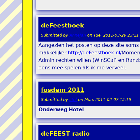
deFeestboek
Submitted by
Annejan
on
Tue, 2011-03-29 23:21
Aangezien het posten op deze site soms wa
makkelijker.
http://deFeestboek.nl/
Moment
Admin rechten willen (WinSCaP en Ranzba
eens mee spelen als ik me verveel.
fosdem 2011
Submitted by
stel
on
Mon, 2011-02-07 15:16
Onderweg
Hotel
deFEEST radio