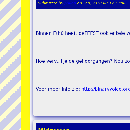
Submitted by
pokon
on
Thu, 2010-08-12 19:06
Binnen Eth0 heeft deFEEST ook enkele wa
Hoe vervuil je de gehoorgangen? Nou zo
Voor meer info zie:
http://binaryvoice.or