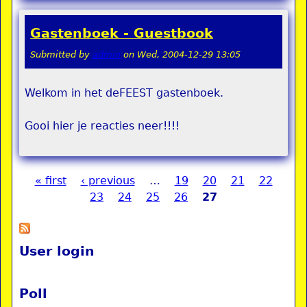
Gastenboek - Guestbook
Submitted by
admin
on
Wed, 2004-12-29 13:05
Welkom in het deFEEST gastenboek.
Gooi hier je reacties neer!!!!
« first
‹ previous
…
19
20
21
22
Pages
23
24
25
26
27
User login
Poll