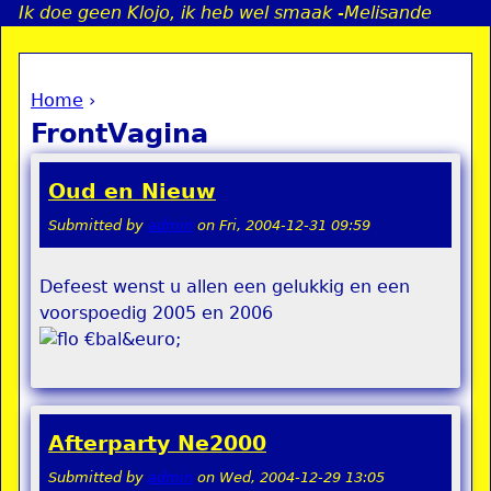
Ik doe geen Klojo, ik heb wel smaak -Melisande
Jump to navigation
Home
›
a
You are here
FrontVagina
i
Oud en Nieuw
n
Submitted by
admin
on
Fri, 2004-12-31 09:59
e
Defeest wenst u allen een gelukkig en een
voorspoedig 2005 en 2006
n
€bal&euro;
u
Afterparty Ne2000
Submitted by
admin
on
Wed, 2004-12-29 13:05