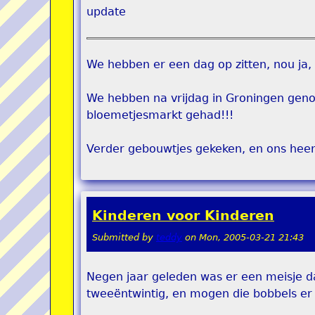
update
We hebben er een dag op zitten, nou ja, b
We hebben na vrijdag in Groningen geno
bloemetjesmarkt gehad!!!
Verder gebouwtjes gekeken, en ons heerl
Kinderen voor Kinderen
Submitted by
teddy
on
Mon, 2005-03-21 21:43
Negen jaar geleden was er een meisje da
tweeëntwintig, en mogen die bobbels er b