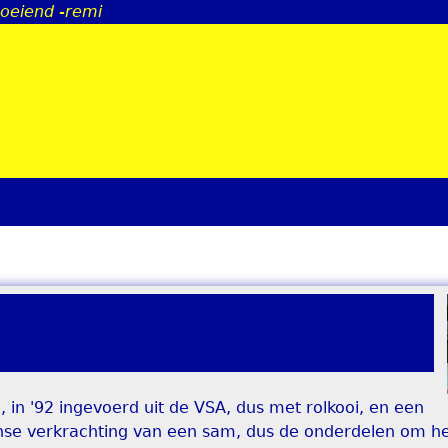
boeiend -remi
Jump to navigation
, in '92 ingevoerd uit de VSA, dus met rolkooi, en een
anse verkrachting van een sam, dus de onderdelen om h