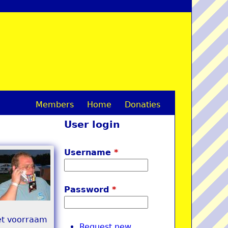
Members
Home
Donaties
M
User login
a
i
Username
*
n
m
Password
*
e
et voorraam
n
Request new