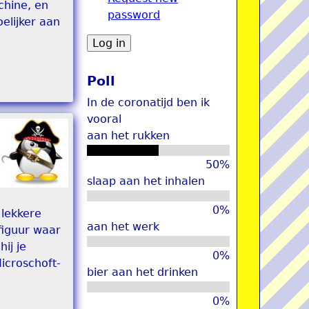
chine, en
password
u
elijker aan
Poll
In de coronatijd ben ik
vooral
aan het rukken
50%
slaap aan het inhalen
0%
 lekkere
aan het werk
 figuur waar
ij je
0%
icroschoft-
bier aan het drinken
0%