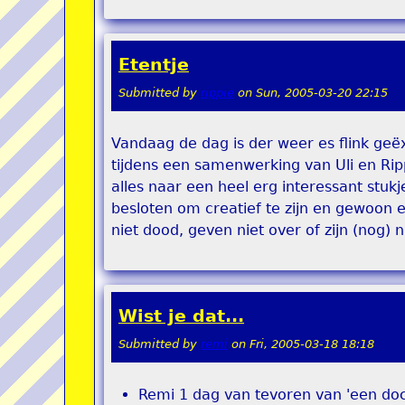
Etentje
Submitted by
rippie
on
Sun, 2005-03-20 22:15
Vandaag de dag is der weer es flink geëx
tijdens een samenwerking van Uli en Ripp
alles naar een heel erg interessant stukj
besloten om creatief te zijn en gewoon e
niet dood, geven niet over of zijn (nog) 
Wist je dat...
Submitted by
remi
on
Fri, 2005-03-18 18:18
Remi 1 dag van tevoren van 'een do