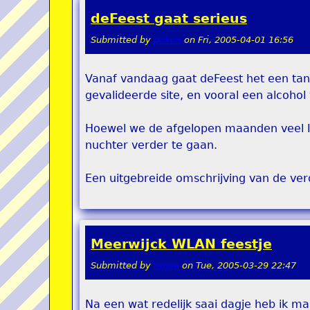
deFeest gaat serieus
Submitted by
pokon
on
Fri, 2005-04-01 16:56
Vanaf vandaag gaat deFeest het een tan
gevalideerde site, en vooral een alcohol 
Hoewel we de afgelopen maanden veel lol
nuchter verder te gaan.
Een uitgebreide omschrijving van de ve
Meerwijck WLAN feestje
Submitted by
rippie
on
Tue, 2005-03-29 22:47
Na een wat redelijk saai dagje heb ik 