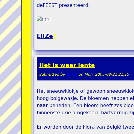
deFEEST presenteerd:
EliZe
?
Het is weer lente
Submitted by
teddy
on
Mon, 2005-03-21 21:15
Het sneeuwklokje of gewoon sneeuwklokj
hoog bolgewasje. De bloemen hebben el
naar beneden. Een bloem heeft zes bloe
binnenste drie omgekeerd hartvormig zij
Er worden door de Flora van België twe