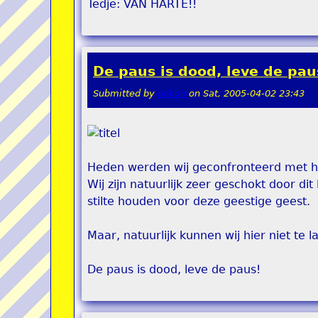
Tedje: VAN HARTE!!
De paus is dood, leve de paus
Submitted by
pokon
on
Sat, 2005-04-02 23:43
Heden werden wij geconfronteerd met he
Wij zijn natuurlijk zeer geschokt door di
stilte houden voor deze geestige geest.
Maar, natuurlijk kunnen wij hier niet te l
De paus is dood, leve de paus!