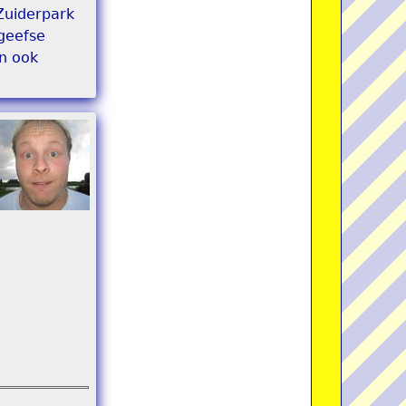
 Zuiderpark
rgeefse
n ook