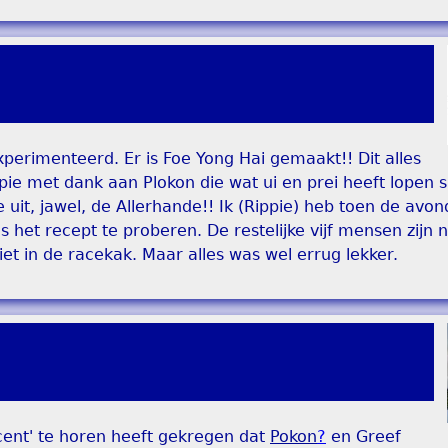
perimenteerd. Er is Foe Yong Hai gemaakt!! Dit alles
ie met dank aan Plokon die wat ui en prei heeft lopen sn
e uit, jawel, de Allerhande!! Ik (Rippie) heb toen de avo
s het recept te proberen. De restelijke vijf mensen zijn 
niet in de racekak. Maar alles was wel errug lekker.
cent' te horen heeft gekregen dat
Pokon
?
en Greef