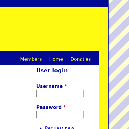
Members
Home
Donaties
M
User login
a
i
Username
*
n
m
Password
*
e
n
Request new