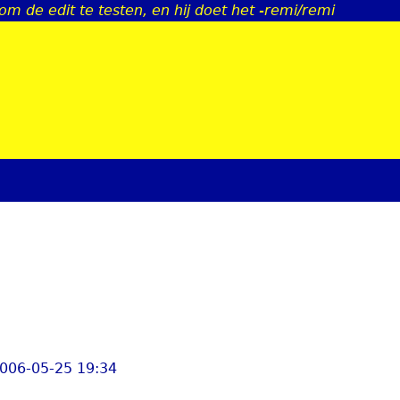
om de edit te testen, en hij doet het -remi/remi
Jump to navigation
2006-05-25 19:34