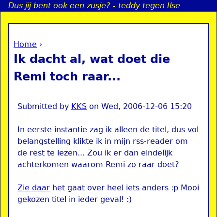
Dus jij bent ook een zusje? - teddy tegen Ilse
Jump to navigation
Home
›
a
You are here
Ik dacht al, wat doet die
i
Remi toch raar...
n
Submitted by
KKS
on
Wed, 2006-12-06 15:20
e
In eerste instantie zag ik alleen de titel, dus vol
belangstelling klikte ik in mijn rss-reader om
n
de rest te lezen... Zou ik er dan eindelijk
u
achterkomen waarom Remi zo raar doet?
Zie daar
het gaat over heel iets anders :p Mooi
gekozen titel in ieder geval! :)