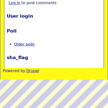
Log in
to post comments
User login
Poll
Older polls
sha_flag
Powered by
Drupal