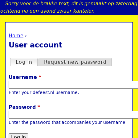
Sorry voor de brakke text, dit is gemaakt op zaterdag
Jump to navigation
ochtend na een avond zwaar kantelen
Home
›
a
You are here
User account
i
Primary tabs
Log in
(active tab)
Request new password
n
Username
*
e
Enter your defeest.nl username.
n
Password
*
u
Enter the password that accompanies your username.