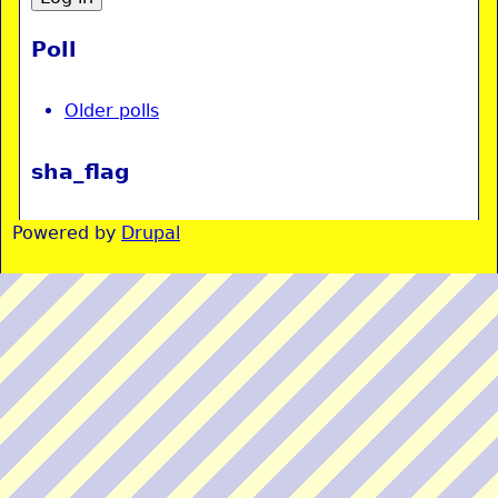
Poll
Older polls
sha_flag
Powered by
Drupal