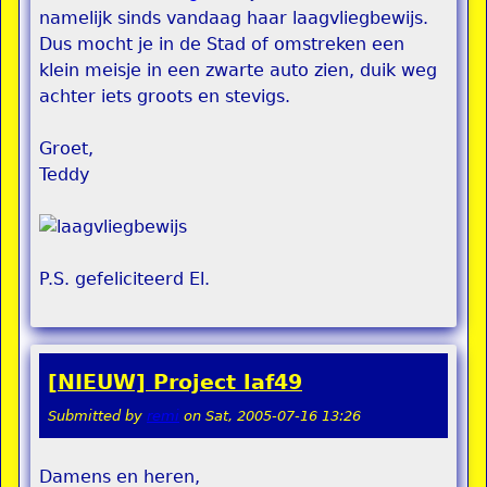
namelijk sinds vandaag haar laagvliegbewijs.
Dus mocht je in de Stad of omstreken een
klein meisje in een zwarte auto zien, duik weg
achter iets groots en stevigs.
Groet,
Teddy
P.S. gefeliciteerd El.
[NIEUW] Project laf49
Submitted by
remi
on
Sat, 2005-07-16 13:26
Damens en heren,