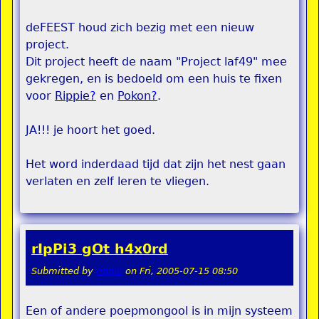
deFEEST houd zich bezig met een nieuw
project.
Dit project heeft de naam "Project laf49" mee
gekregen, en is bedoeld om een huis te fixen
voor
Rippie
?
en
Pokon
?
.
JA!!! je hoort het goed.
Het word inderdaad tijd dat zijn het nest gaan
verlaten en zelf leren te vliegen.
rIpPi3 gOt h4x0rd
Submitted by
rippie
on
Fri, 2005-07-15 08:50
Een of andere poepmongool is in mijn systeem