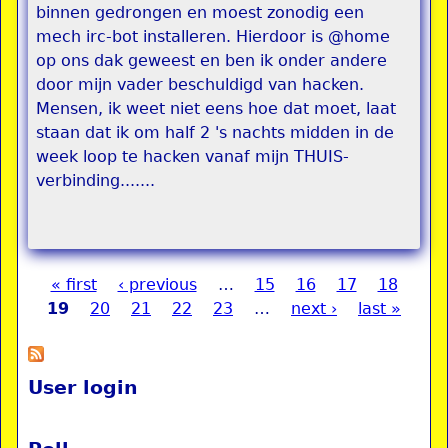
binnen gedrongen en moest zonodig een
mech irc-bot installeren. Hierdoor is @home
op ons dak geweest en ben ik onder andere
door mijn vader beschuldigd van hacken.
Mensen, ik weet niet eens hoe dat moet, laat
staan dat ik om half 2 's nachts midden in de
week loop te hacken vanaf mijn THUIS-
verbinding.......
« first
‹ previous
…
15
16
17
18
Pages
19
20
21
22
23
…
next ›
last »
User login