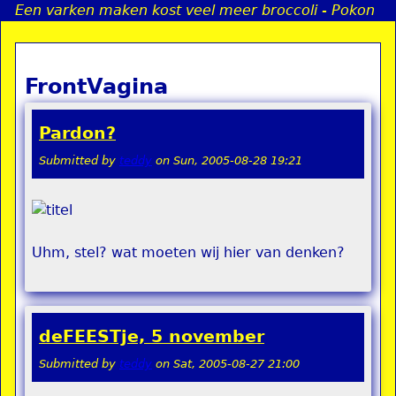
Een varken maken kost veel meer broccoli - Pokon
Jump to navigation
FrontVagina
a
i
Pardon?
n
Submitted by
teddy
on
Sun, 2005-08-28 19:21
e
Uhm, stel? wat moeten wij hier van denken?
n
u
deFEESTje, 5 november
Submitted by
teddy
on
Sat, 2005-08-27 21:00