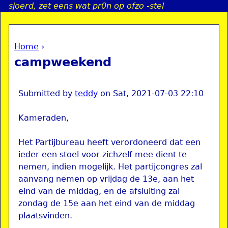
sjoerd, zet eens wat pr0n op ofzo -stel
Jump to navigation
Home
›
a
You are here
campweekend
i
n
Submitted by
teddy
on
Sat, 2021-07-03 22:10
Kameraden,
e
Het Partijbureau heeft verordoneerd dat een
n
ieder een stoel voor zichzelf mee dient te
nemen, indien mogelijk. Het partijcongres zal
u
aanvang nemen op vrijdag de 13e, aan het
eind van de middag, en de afsluiting zal
zondag de 15e aan het eind van de middag
plaatsvinden.