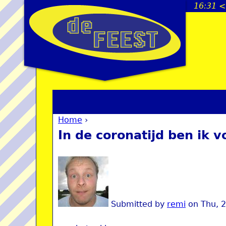
16:31 <
Home
›
You are here
In de coronatijd ben ik v
Submitted by
remi
on
Thu, 