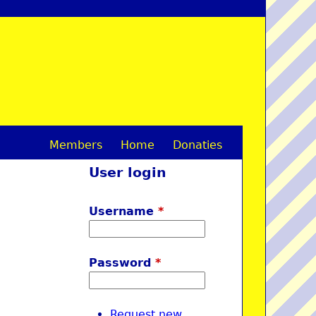
Members
Home
Donaties
M
User login
a
i
Username
*
n
m
Password
*
e
n
Request new