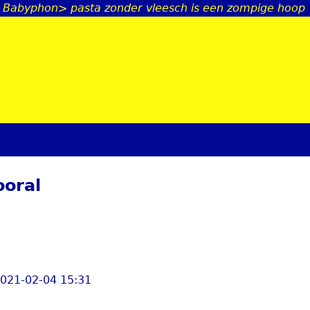
 Babyphon> pasta zonder vleesch is een zompige hoop
Jump to navigation
ooral
2021-02-04 15:31