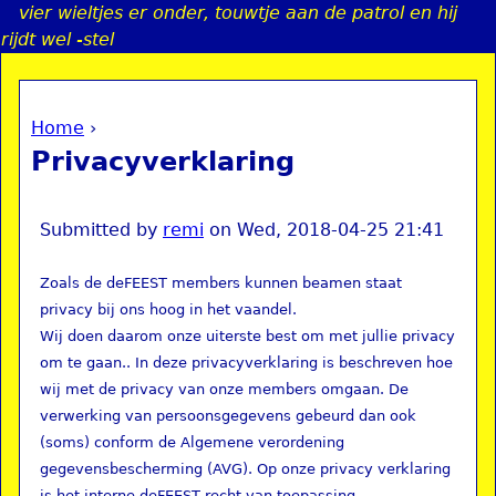
vier wieltjes er onder, touwtje aan de patrol en hij
Jump to navigation
rijdt wel -stel
Home
›
a
You are here
Privacyverklaring
i
n
Submitted by
remi
on
Wed, 2018-04-25 21:41
Zoals de deFEEST members kunnen beamen staat
e
privacy bij ons hoog in het vaandel.
Wij doen daarom onze uiterste best om met jullie privacy
n
om te gaan.. In deze privacyverklaring is beschreven hoe
wij met de privacy van onze members omgaan. De
u
verwerking van persoonsgegevens gebeurd dan ook
(soms) conform de Algemene verordening
gegevensbescherming (AVG). Op onze privacy verklaring
is het interne deFEEST recht van toepassing.