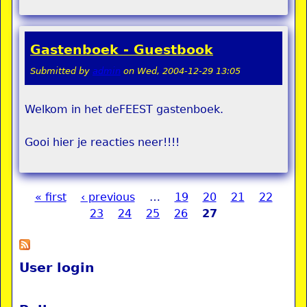
Gastenboek - Guestbook
Submitted by
admin
on
Wed, 2004-12-29 13:05
Welkom in het deFEEST gastenboek.
Gooi hier je reacties neer!!!!
« first
‹ previous
…
19
20
21
22
Pages
23
24
25
26
27
User login