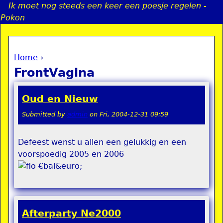
Ik moet nog steeds een keer een poesje regelen -
Jump to navigation
Pokon
Home
›
a
You are here
FrontVagina
i
Oud en Nieuw
n
Submitted by
admin
on
Fri, 2004-12-31 09:59
e
Defeest wenst u allen een gelukkig en een
voorspoedig 2005 en 2006
n
€bal&euro;
u
Afterparty Ne2000