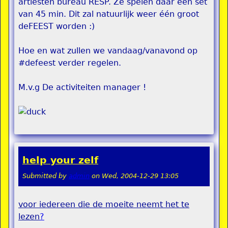
artiesten bureau RESP. Ze spelen daar een set
van 45 min. Dit zal natuurlijk weer één groot
deFEEST worden :)
Hoe en wat zullen we vandaag/vanavond op
#defeest verder regelen.
M.v.g De activiteiten manager !
help your zelf
Submitted by
admin
on
Wed, 2004-12-29 13:05
voor iedereen die de moeite neemt het te
lezen
?