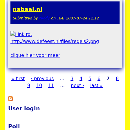
nabaal.nl
Submitted by
teddy
on
Tue, 2007-07-24 12:12
clique hier voor meer
« first
‹ previous
…
3
4
5
6
7
8
Pages
9
10
11
…
next ›
last »
User login
Poll