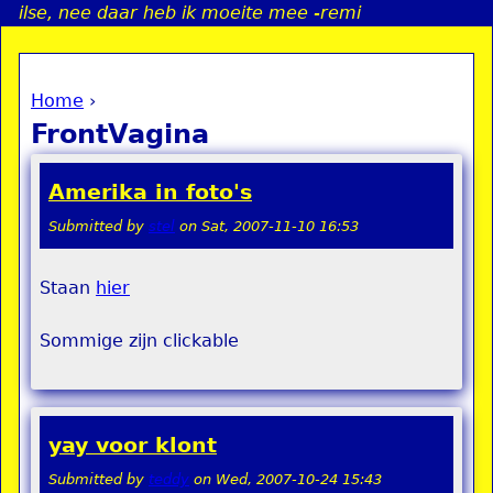
ilse, nee daar heb ik moeite mee -remi
Jump to navigation
Home
›
a
You are here
FrontVagina
i
Amerika in foto's
n
Submitted by
stel
on
Sat, 2007-11-10 16:53
e
Staan
hier
n
Sommige zijn clickable
u
yay voor klont
Submitted by
teddy
on
Wed, 2007-10-24 15:43