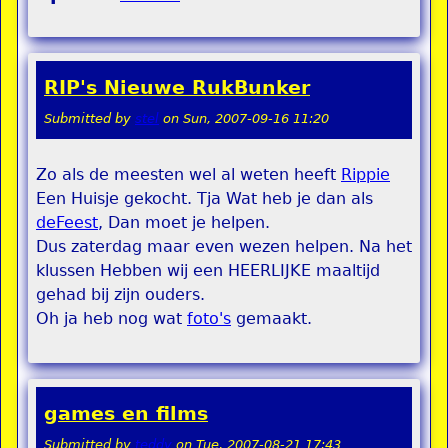
RIP's Nieuwe RukBunker
Submitted by
stel
on
Sun, 2007-09-16 11:20
Zo als de meesten wel al weten heeft
Rippie
Een Huisje gekocht. Tja Wat heb je dan als
deFeest
, Dan moet je helpen.
Dus zaterdag maar even wezen helpen. Na het
klussen Hebben wij een HEERLIJKE maaltijd
gehad bij zijn ouders.
Oh ja heb nog wat
foto's
gemaakt.
games en films
Submitted by
teddy
on
Tue, 2007-08-21 17:43