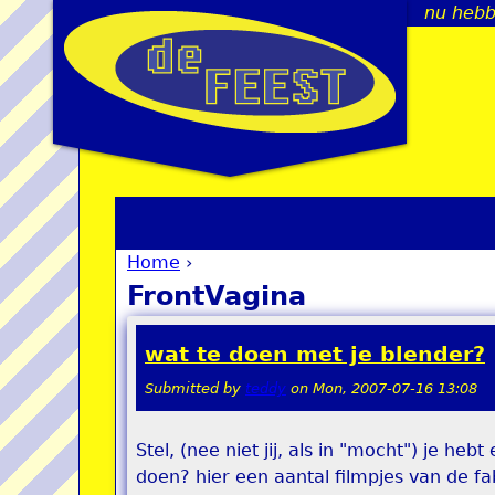
nu hebb
Home
›
You are here
FrontVagina
wat te doen met je blender?
Submitted by
teddy
on
Mon, 2007-07-16 13:08
Stel, (nee niet jij, als in "mocht") je h
doen? hier een aantal filmpjes van de fa