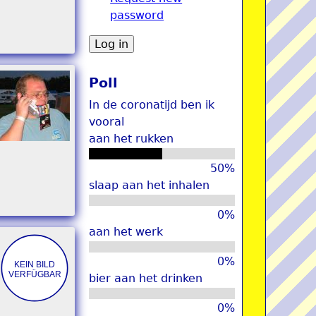
password
u
Poll
In de coronatijd ben ik
vooral
aan het rukken
50%
slaap aan het inhalen
0%
aan het werk
0%
bier aan het drinken
0%