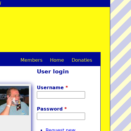
i
Members
Home
Donaties
M
User login
a
i
Username
*
n
m
Password
*
e
n
Request new