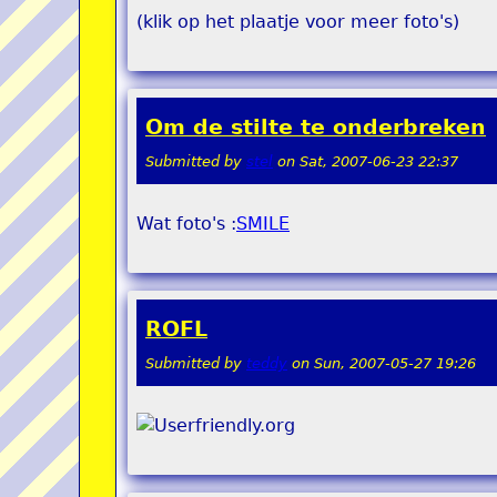
(klik op het plaatje voor meer foto's)
Om de stilte te onderbreken
Submitted by
stel
on
Sat, 2007-06-23 22:37
Wat foto's :
SMILE
ROFL
Submitted by
teddy
on
Sun, 2007-05-27 19:26