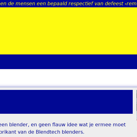
en de mensen een bepaald respectief van defeest -rem
Jump to navigation
ebt een blender, en geen flauw idee wat je ermee moet
brikant van de Blendtech blenders.