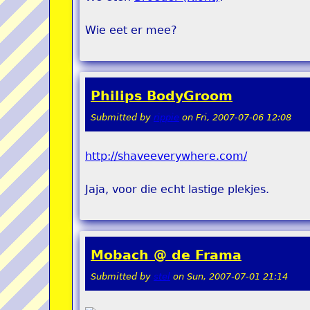
Wie eet er mee?
Philips BodyGroom
Submitted by
rippie
on
Fri, 2007-07-06 12:08
http://shaveeverywhere.com/
Jaja, voor die echt lastige plekjes.
Mobach @ de Frama
Submitted by
stel
on
Sun, 2007-07-01 21:14