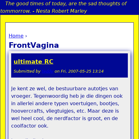
The good times of today, are the sad thoughts of
Jump to navigation
tommorrow. - Nesta Robert Marley
Home
›
a
You are here
FrontVagina
i
ultimate RC
n
Submitted by
teddy
on
Fri, 2007-05-25 13:14
e
Je kent ze wel, de bestuurbare autotjes van
vroeger. Tegenwoordig heb je die dingen ook
n
in allerlei andere typen voertuigen, bootjes,
u
hoovercrafts, vliegtuigjes, etc. Maar deze is
wel heel cool, de nerdfactor is groot, en de
coolfactor ook.