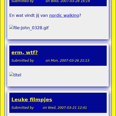
Submitted by
teddy
on
Wed, 2007-03-28 16:19
En wat vindt jij van
nordic walking
?
erm, wtf?
Submitted by
teddy
on
Mon, 2007-03-26 21:13
Leuke filmpjes
Submitted by
KKS
on
Wed, 2007-03-21 12:41