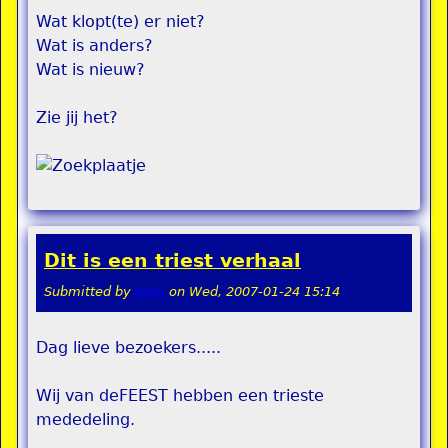
Wat klopt(te) er niet?
Wat is anders?
Wat is nieuw?
Zie jij het?
Dit is een triest verhaal
Submitted by
remi
on
Wed, 2007-01-24 15:14
Dag lieve bezoekers.....
Wij van deFEEST hebben een trieste
mededeling.