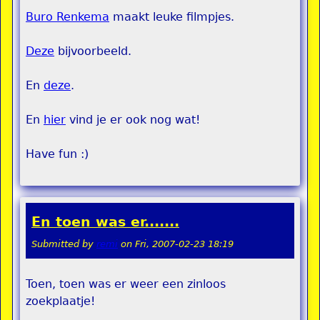
Buro Renkema
maakt leuke filmpjes.
Deze
bijvoorbeeld.
En
deze
.
En
hier
vind je er ook nog wat!
Have fun :)
En toen was er.......
Submitted by
remi
on
Fri, 2007-02-23 18:19
Toen, toen was er weer een zinloos
zoekplaatje!