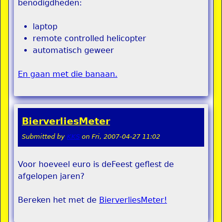
benodigdheden:
laptop
remote controlled helicopter
automatisch geweer
En gaan met die banaan.
BierverliesMeter
Submitted by
KKS
on
Fri, 2007-04-27 11:02
Voor hoeveel euro is deFeest geflest de
afgelopen jaren?
Bereken het met de
BierverliesMeter!