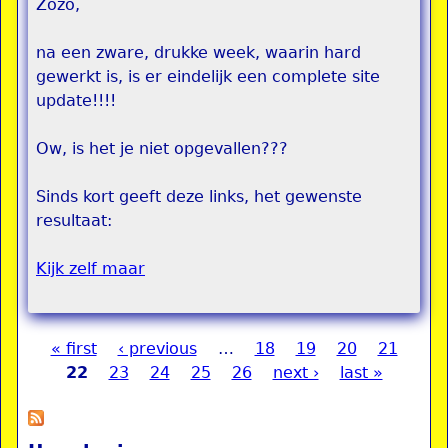
Zozo,
na een zware, drukke week, waarin hard
gewerkt is, is er eindelijk een complete site
update!!!!
Ow, is het je niet opgevallen???
Sinds kort geeft deze links, het gewenste
resultaat:
Kijk zelf maar
« first
‹ previous
…
18
19
20
21
Pages
22
23
24
25
26
next ›
last »