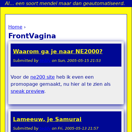
AI... een soort mendel maar dan geautomatiseerd.
Jump to navigation
Home
›
a
You are here
FrontVagina
i
Waarom ga je naar NE2000?
n
Submitted by
teddy
on
Sun, 2005-05-15 21:53
e
Voor de
ne200 site
heb ik even een
promopage gemaakt, nu hier al te zien als
n
sneak preview
.
u
Lameeuw, je Samurai
Submitted by
teddy
on
Fri, 2005-05-13 21:57