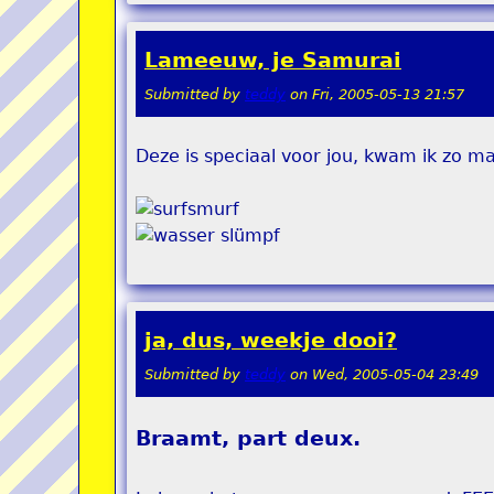
Lameeuw, je Samurai
Submitted by
teddy
on
Fri, 2005-05-13 21:57
Deze is speciaal voor jou, kwam ik zo m
ja, dus, weekje dooi?
Submitted by
teddy
on
Wed, 2005-05-04 23:49
Braamt, part deux.