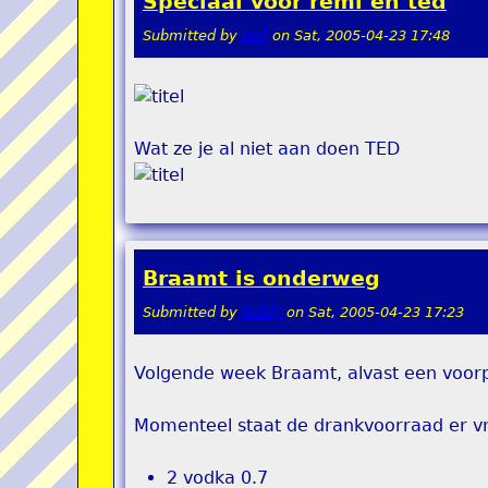
Speciaal voor remi en ted
Submitted by
stel
on
Sat, 2005-04-23 17:48
Wat ze je al niet aan doen TED
Braamt is onderweg
Submitted by
teddy
on
Sat, 2005-04-23 17:23
Volgende week Braamt, alvast een voorp
Momenteel staat de drankvoorraad er vri
2 vodka 0.7