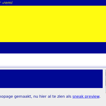
r -remi
Jump to navigation
opage gemaakt, nu hier al te zien als
sneak preview
.