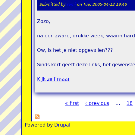
Submitted by
remi
on
Tue, 2005-04-12 19:46
Zozo,
na een zware, drukke week, waarin hard g
Ow, is het je niet opgevallen???
Sinds kort geeft deze links, het gewenste
Kijk zelf maar
« first
‹ previous
…
18
Pages
Powered by
Drupal