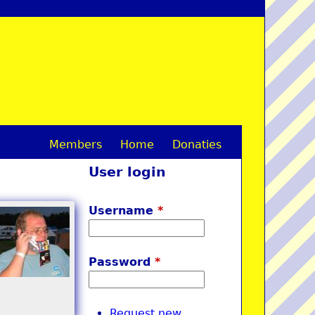
Members
Home
Donaties
M
User login
a
i
Username
*
n
m
Password
*
e
n
Request new