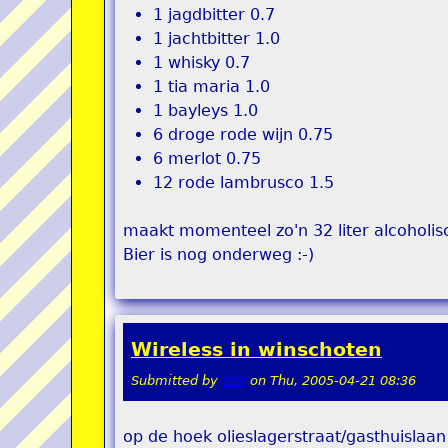
1 jagdbitter 0.7
1 jachtbitter 1.0
1 whisky 0.7
1 tia maria 1.0
1 bayleys 1.0
6 droge rode wijn 0.75
6 merlot 0.75
12 rode lambrusco 1.5
maakt momenteel zo'n 32 liter alcoholis
Bier is nog onderweg :-)
Wireless in winschoten
Submitted by
stel
on
Thu, 2005-04-21 08:36
op de hoek olieslagerstraat/gasthuislaan