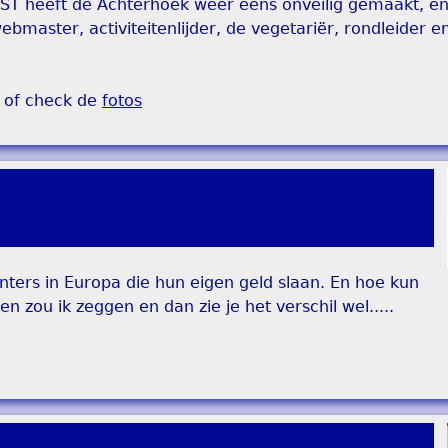
EST heeft de Achterhoek weer eens onveilig gemaakt, e
ebmaster, activiteitenlijder, de vegetariër, rondleider e
of check de
fotos
munters in Europa die hun eigen geld slaan. En hoe kun
en zou ik zeggen en dan zie je het verschil wel.....