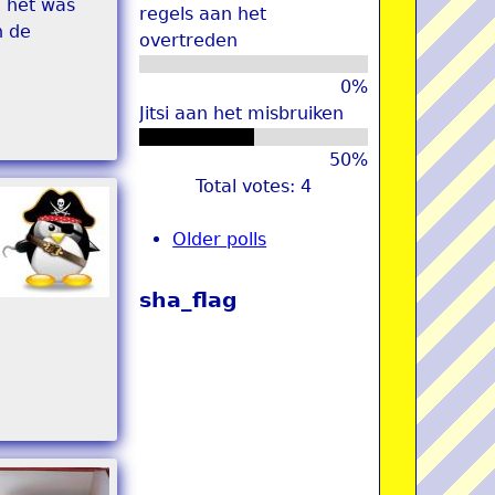
n het was
regels aan het
n de
overtreden
0%
Jitsi aan het misbruiken
50%
Total votes: 4
Older polls
sha_flag