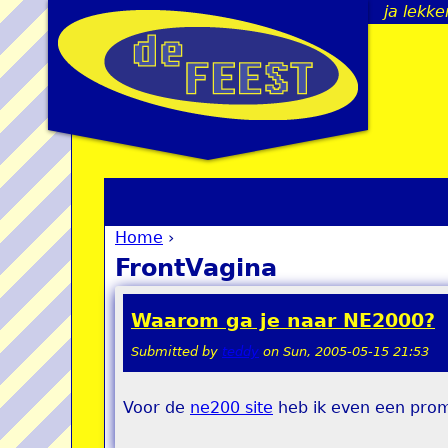
ja lekke
Home
›
You are here
FrontVagina
Waarom ga je naar NE2000?
Submitted by
teddy
on
Sun, 2005-05-15 21:53
Voor de
ne200 site
heb ik even een prom