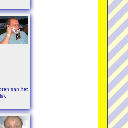
loten aan het
s).