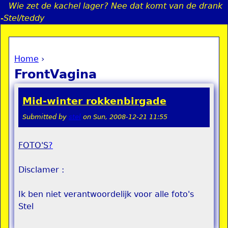
Wie zet de kachel lager? Nee dat komt van de drank
Jump to navigation
-Stel/teddy
Home
›
a
You are here
FrontVagina
i
Mid-winter rokkenbirgade
n
Submitted by
stel
on
Sun, 2008-12-21 11:55
e
FOTO'S
?
n
Disclamer :
u
Ik ben niet verantwoordelijk voor alle foto's
Stel