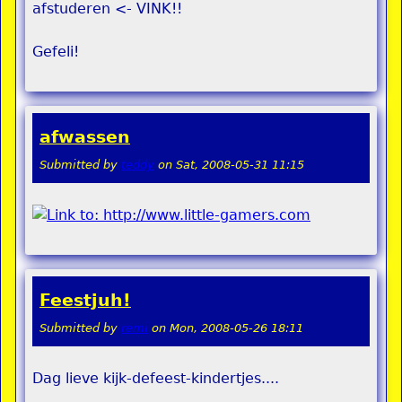
afstuderen <- VINK!!
Gefeli!
afwassen
Submitted by
teddy
on
Sat, 2008-05-31 11:15
Feestjuh!
Submitted by
remi
on
Mon, 2008-05-26 18:11
Dag lieve kijk-defeest-kindertjes....