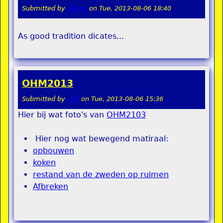
Submitted by
pokon
on
Tue, 2013-08-06 18:40
As good tradition dicates...
OHM2013
Submitted by
stel
on
Tue, 2013-08-06 15:36
Hier bij wat foto's van
OHM2103
Hier nog wat bewegend matiraal:
opbouwen
koken
restand van de zweden op ruimen
Afbreken