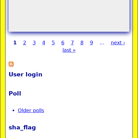
1
2
3
4
5
6
7
8
9
…
next ›
Pages
last »
User login
Poll
Older polls
sha_flag