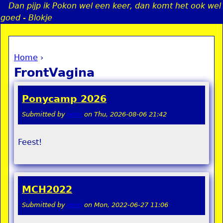
Dan pijp ik Pokon wel een keer, dan komt het ook wel
Jump to navigation
goed - Blokje
Home
›
a
You are here
FrontVagina
i
Ponycamp 2026
n
Submitted by
remi
on
Thu, 2026-08-06 21:42
e
Feest!
n
u
MCH2022
Submitted by
remi
on
Mon, 2022-06-27 11:06