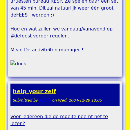
artiesten bureau RESP. Ze spelen daar een set
van 45 min. Dit zal natuurlijk weer één groot
deFEEST worden :)
Hoe en wat zullen we vandaag/vanavond op
#defeest verder regelen.
M.v.g De activiteiten manager !
help your zelf
Submitted by
admin
on
Wed, 2004-12-29 13:05
voor iedereen die de moeite neemt het te
lezen
?