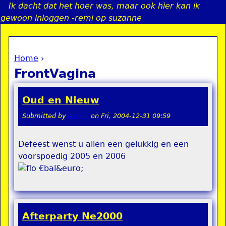
Ik dacht dat het hoer was, maar ook hier kan ik
Jump to navigation
gewoon inloggen -remi op suzanne
Home
›
a
You are here
FrontVagina
i
Oud en Nieuw
n
Submitted by
admin
on
Fri, 2004-12-31 09:59
e
Defeest wenst u allen een gelukkig en een
voorspoedig 2005 en 2006
n
€bal&euro;
u
Afterparty Ne2000