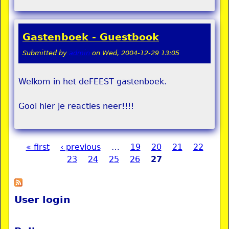
Gastenboek - Guestbook
Submitted by
admin
on
Wed, 2004-12-29 13:05
Welkom in het deFEEST gastenboek.
Gooi hier je reacties neer!!!!
« first
‹ previous
…
19
20
21
22
Pages
23
24
25
26
27
User login