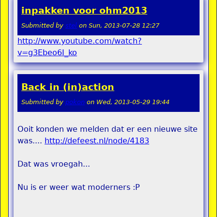
inpakken voor ohm2013
Submitted by
stel
on
Sun, 2013-07-28 12:27
http://www.youtube.com/watch?
v=g3Ebeo6I_ko
Back in (in)action
Submitted by
pokon
on
Wed, 2013-05-29 19:44
Ooit konden we melden dat er een nieuwe site
was....
http://defeest.nl/node/4183
Dat was vroegah...
Nu is er weer wat moderners :P