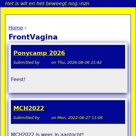
Het is wit en het beweegt nog -nzn
Jump to navigation
Home
›
a
You are here
FrontVagina
i
Ponycamp 2026
n
Submitted by
remi
on
Thu, 2026-08-06 21:42
e
Feest!
n
u
MCH2022
Submitted by
remi
on
Mon, 2022-06-27 11:06
MCH2022 is weer in aantocht!