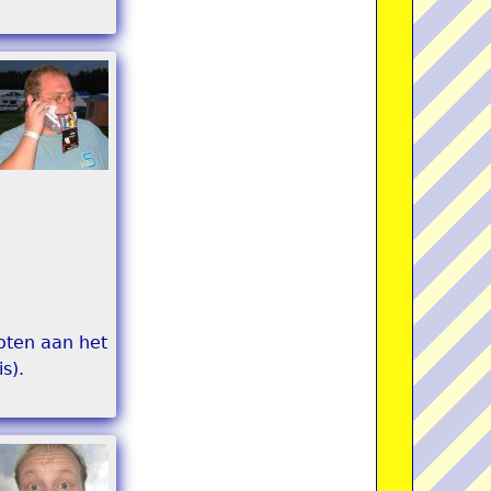
loten aan het
s).