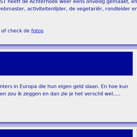
EST heeft de Achterhoek weer eens onveilig gemaakt, e
ebmaster, activiteitenlijder, de vegetariër, rondleider e
of check de
fotos
munters in Europa die hun eigen geld slaan. En hoe kun
en zou ik zeggen en dan zie je het verschil wel.....