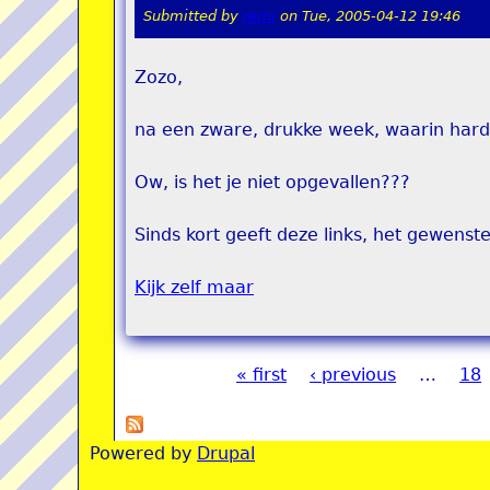
Submitted by
remi
on
Tue, 2005-04-12 19:46
Zozo,
na een zware, drukke week, waarin hard g
Ow, is het je niet opgevallen???
Sinds kort geeft deze links, het gewenste
Kijk zelf maar
« first
‹ previous
…
18
Pages
Powered by
Drupal