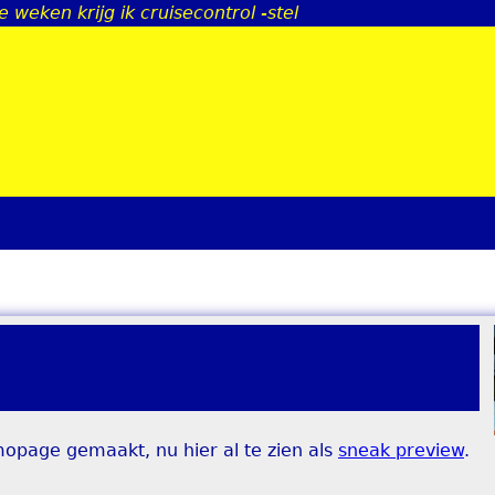
e weken krijg ik cruisecontrol -stel
Jump to navigation
opage gemaakt, nu hier al te zien als
sneak preview
.