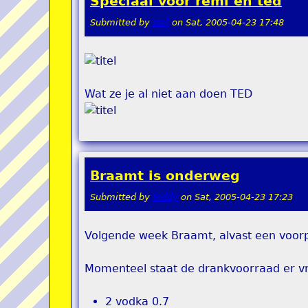
Speciaal voor remi en ted
Submitted by
stel
on
Sat, 2005-04-23 17:48
Wat ze je al niet aan doen TED
Braamt is onderweg
Submitted by
teddy
on
Sat, 2005-04-23 17:23
Volgende week Braamt, alvast een voorp
Momenteel staat de drankvoorraad er vri
2 vodka 0.7