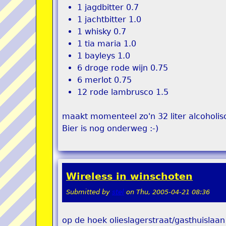
1 jagdbitter 0.7
1 jachtbitter 1.0
1 whisky 0.7
1 tia maria 1.0
1 bayleys 1.0
6 droge rode wijn 0.75
6 merlot 0.75
12 rode lambrusco 1.5
maakt momenteel zo'n 32 liter alcoholis
Bier is nog onderweg :-)
Wireless in winschoten
Submitted by
stel
on
Thu, 2005-04-21 08:36
op de hoek olieslagerstraat/gasthuislaan