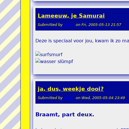
Lameeuw, je Samurai
Submitted by
teddy
on
Fri, 2005-05-13 21:57
Deze is speciaal voor jou, kwam ik zo m
ja, dus, weekje dooi?
Submitted by
teddy
on
Wed, 2005-05-04 23:49
Braamt, part deux.