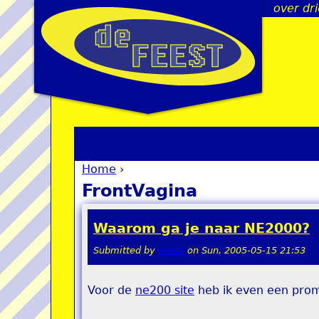
over dri
Home
›
You are here
FrontVagina
Waarom ga je naar NE2000?
Submitted by
teddy
on
Sun, 2005-05-15 21:53
Voor de
ne200 site
heb ik even een prom