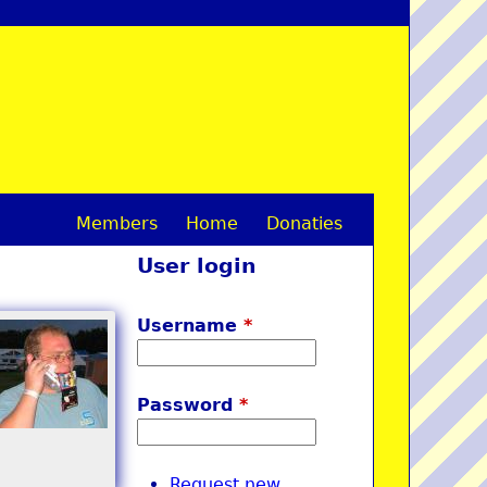
Members
Home
Donaties
M
User login
a
i
Username
*
n
m
Password
*
e
n
Request new