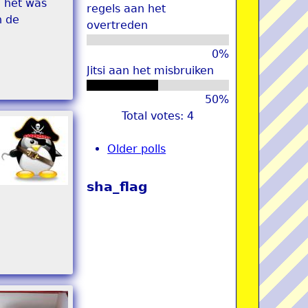
n het was
regels aan het
n de
overtreden
0%
Jitsi aan het misbruiken
50%
Total votes: 4
Older polls
sha_flag