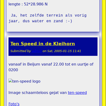
lengte : 52*28.986 N
 Ja, het zelfde terrein als vorig 
Ten Speed in de Kleihorn
Submitted by
admin
on
Sat, 2005-01-15 11:41
vanaaf in Beijum vanaf 22.00 tot en uurtje of
0200
Image schaamteloos gejat van
ten-speed
Foto's