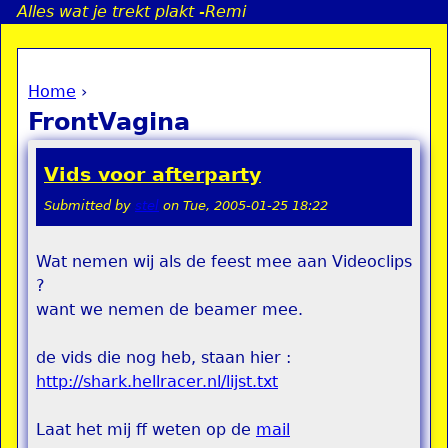
Alles wat je trekt plakt -Remi
Jump to navigation
Home
›
a
You are here
FrontVagina
i
Vids voor afterparty
n
Submitted by
stel
on
Tue, 2005-01-25 18:22
e
Wat nemen wij als de feest mee aan Videoclips
?
n
want we nemen de beamer mee.
u
de vids die nog heb, staan hier :
http://shark.hellracer.nl/lijst.txt
Laat het mij ff weten op de
mail