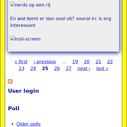
En wat komt er dan zoal uit? vooral irc is erg
interessant
« first
‹ previous
…
19
20
21
22
Pages
23
24
25
26
27
next ›
last »
User login
Poll
Older polls