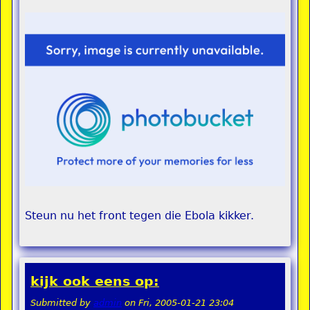
Steun nu het front tegen die Ebola kikker.
kijk ook eens op:
Submitted by
admin
on
Fri, 2005-01-21 23:04