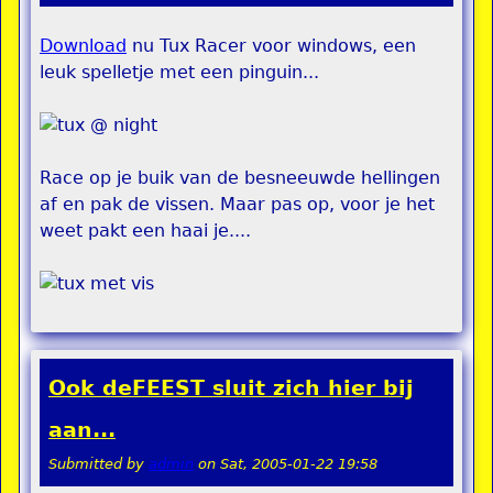
Download
nu Tux Racer voor windows, een
leuk spelletje met een pinguin...
Race op je buik van de besneeuwde hellingen
af en pak de vissen. Maar pas op, voor je het
weet pakt een haai je....
Ook deFEEST sluit zich hier bij
aan...
Submitted by
admin
on
Sat, 2005-01-22 19:58