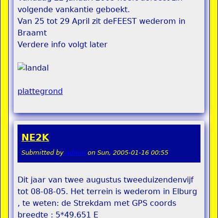
volgende vankantie geboekt.
Van 25 tot 29 April zit deFEEST wederom in
Braamt
Verdere info volgt later
plattegrond
NE2K
Submitted by
admin
on
Sun, 2005-01-16 00:55
Dit jaar van twee augustus tweeduizendenvijf
tot 08-08-05. Het terrein is wederom in Elburg
, te weten: de Strekdam met GPS coords
breedte : 5*49.651 E