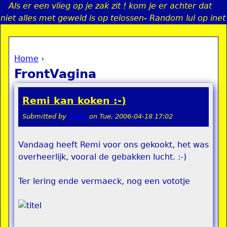
Als er een vlieg op je zak zit ! kom je er achter dat
Jump to navigation
niet alles met geweld is op telossen- Random lul op inet
Home
›
a
You are here
FrontVagina
i
Remi kan koken :-)
n
Submitted by
teddy
on
Tue, 2006-04-18 17:02
e
Vandaag heeft Remi voor ons gekookt, het was
overheerlijk, vooral de gebakken lucht. :-)
n
u
Ter lering ende vermaeck, nog een vototje