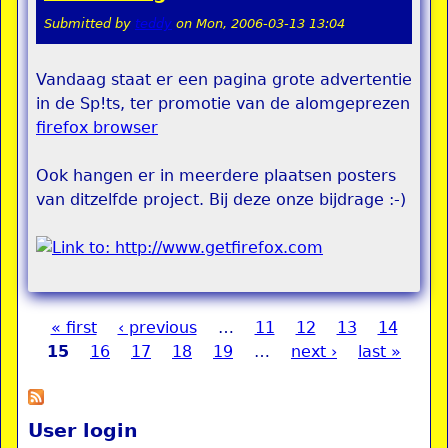
Submitted by
teddy
on
Mon, 2006-03-13 13:04
Vandaag staat er een pagina grote advertentie
in de Sp!ts, ter promotie van de alomgeprezen
firefox browser
Ook hangen er in meerdere plaatsen posters
van ditzelfde project. Bij deze onze bijdrage :-)
« first
‹ previous
…
11
12
13
14
Pages
15
16
17
18
19
…
next ›
last »
User login