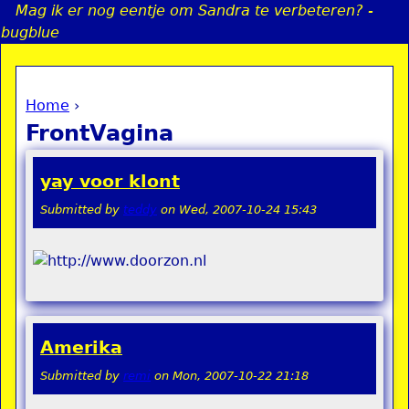
Mag ik er nog eentje om Sandra te verbeteren? -
Jump to navigation
bugblue
Home
›
a
You are here
FrontVagina
i
yay voor klont
n
Submitted by
teddy
on
Wed, 2007-10-24 15:43
e
n
u
Amerika
Submitted by
remi
on
Mon, 2007-10-22 21:18