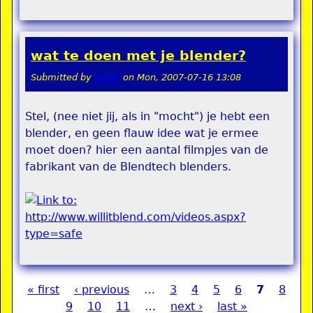
wat te doen met je blender?
Submitted by
teddy
on
Mon, 2007-07-16 13:08
Stel, (nee niet jij, als in "mocht") je hebt een
blender, en geen flauw idee wat je ermee
moet doen? hier een aantal filmpjes van de
fabrikant van de Blendtech blenders.
« first
‹ previous
…
3
4
5
6
7
8
Pages
9
10
11
…
next ›
last »