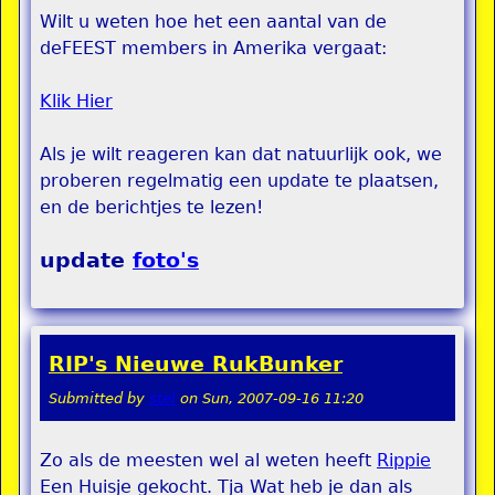
Wilt u weten hoe het een aantal van de
deFEEST members in Amerika vergaat:
Klik Hier
Als je wilt reageren kan dat natuurlijk ook, we
proberen regelmatig een update te plaatsen,
en de berichtjes te lezen!
update
foto's
RIP's Nieuwe RukBunker
Submitted by
stel
on
Sun, 2007-09-16 11:20
Zo als de meesten wel al weten heeft
Rippie
Een Huisje gekocht. Tja Wat heb je dan als