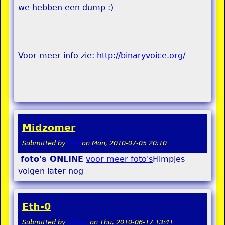
we hebben een dump :)
Voor meer info zie:
http://binaryvoice.org/
Midzomer
Submitted by
stel
on
Mon, 2010-07-05 20:10
foto's ONLINE
voor meer foto's
Filmpjes
volgen later nog
Eth-0
Submitted by
pokon
on
Thu, 2010-06-17 13:41