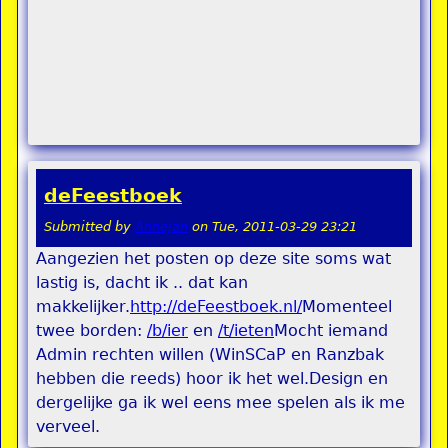
deFeestboek
Submitted by
Annejan
on
Tue, 2011-03-29 23:21
Aangezien het posten op deze site soms wat
lastig is, dacht ik .. dat kan
makkelijker.
http://deFeestboek.nl/
Momenteel
twee borden:
/b/ier
en
/t/ieten
Mocht iemand
Admin rechten willen (WinSCaP en Ranzbak
hebben die reeds) hoor ik het wel.Design en
dergelijke ga ik wel eens mee spelen als ik me
verveel.