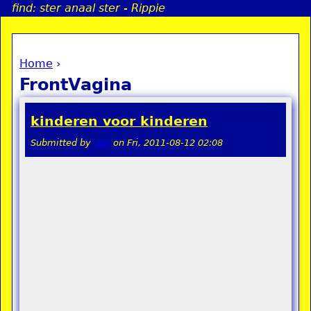
find: ster anaal ster - Rippie
Jump to navigation
Home
›
a
You are here
FrontVagina
i
kinderen voor kinderen
n
Submitted by
stel
on
Fri, 2011-08-12 02:08
e
n
u