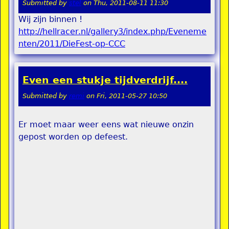
Submitted by
stel
on
Thu, 2011-08-11 11:30
Wij zijn binnen !
http://hellracer.nl/gallery3/index.php/Eveneme
nten/2011/DieFest-op-CCC
Even een stukje tijdverdrijf....
Submitted by
remi
on
Fri, 2011-05-27 10:50
Er moet maar weer eens wat nieuwe onzin
gepost worden op defeest.