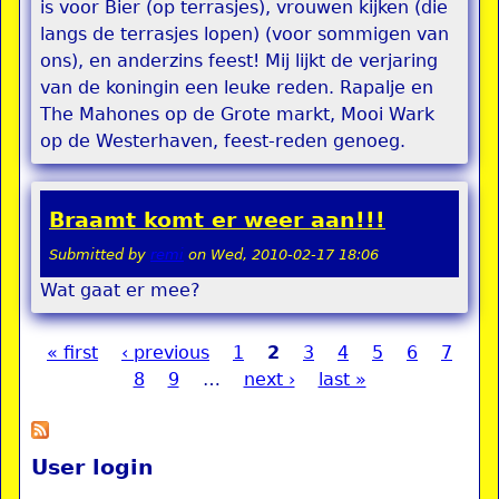
is voor Bier (op terrasjes), vrouwen kijken (die
langs de terrasjes lopen) (voor sommigen van
ons), en anderzins feest! Mij lijkt de verjaring
van de koningin een leuke reden. Rapalje en
The Mahones op de Grote markt, Mooi Wark
op de Westerhaven, feest-reden genoeg.
Braamt komt er weer aan!!!
Submitted by
remi
on
Wed, 2010-02-17 18:06
Wat gaat er mee?
« first
‹ previous
1
2
3
4
5
6
7
Pages
8
9
…
next ›
last »
User login