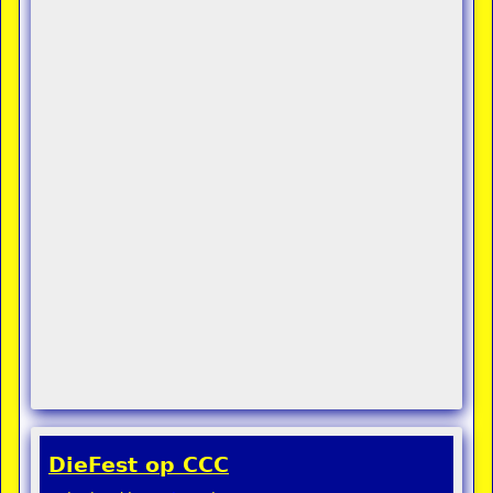
DieFest op CCC