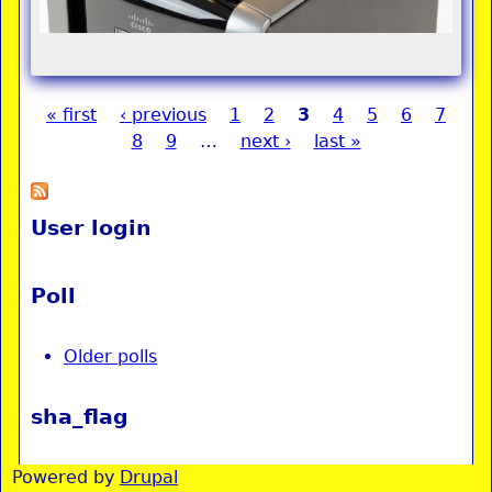
« first
‹ previous
1
2
3
4
5
6
7
Pages
8
9
…
next ›
last »
User login
Poll
Older polls
sha_flag
Powered by
Drupal