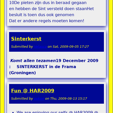
10De pieten zijn dus in beraad gegaan
en hebben de Sint versteld doen staanHet
besluit is toen dus ook genomen
Dat er andere regels moeten komen!
Sinterkerst
Submitted by
Velasca
on
Sat, 2009-09-05 17:27
Komt allen tezamen
19 December 2009
: SINTERKERST in de Frama
(Groningen)
Fun @ HAR2009
Submitted by
pokon
on
Thu, 2009-08-13 15:17
We are enjoying our selfs @ HAR2009 @