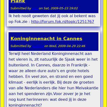
Plank
Submitted by
stel
on
Sat, 2009-05-23 19:02
Ik heb nooit geweten dat jij ook al bekent was
op Fok.zie :
http://forum.fok.nl/topic/1251767
Koninginnenacht in Cannes
Submitted by
ULIfant
on
Wed, 2009-04-29 22:46
Terwijl heel Nederland Koninginnenacht aan
het vieren is, zit natuurlijk de Sjaak weer in het
buitenland. In Cannes, daarzo in Frankrijk -
waar ze alleen dure auto's en grote hotels
hebben. En veel zon, en strand en een goed
klimaat - eerlijk is eerlijk. Bij deze de groeten
van alle Nederlanders die hier hun Meivakantie
aan het spenderen zijn.Voor zover je je het
nog kunt herinneren: wat deed jij in deze
koninginnenacht?