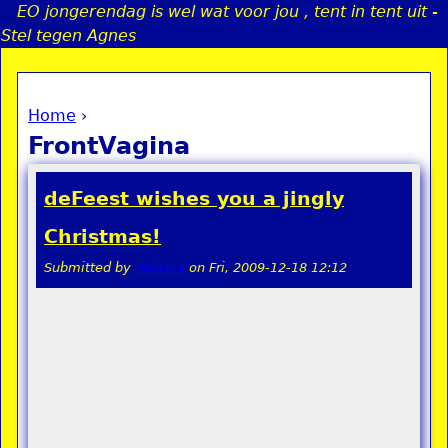
EO jongerendag is wel wat voor jou , tent in tent uit -
Jump to navigation
Stel tegen Agnes
Home
›
a
You are here
FrontVagina
i
deFeest wishes you a jingly
n
Christmas!
Submitted by
Velasca
on
Fri, 2009-12-18 12:12
e
n
u