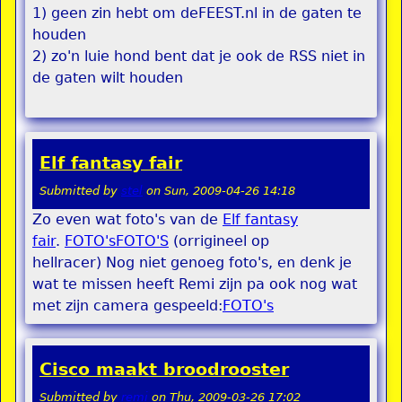
1) geen zin hebt om deFEEST.nl in de gaten te
houden
2) zo'n luie hond bent dat je ook de RSS niet in
de gaten wilt houden
Elf fantasy fair
Submitted by
stel
on
Sun, 2009-04-26 14:18
Zo even wat foto's van de
Elf fantasy
fair
.
FOTO's
FOTO'S
(orrigineel op
hellracer) Nog niet genoeg foto's, en denk je
wat te missen heeft Remi zijn pa ook nog wat
met zijn camera gespeeld:
FOTO's
Cisco maakt broodrooster
Submitted by
remi
on
Thu, 2009-03-26 17:02