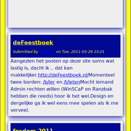
deFeestboek
Submitted by
Annejan
on
Tue, 2011-03-29 23:21
Aangezien het posten op deze site soms wat
lastig is, dacht ik .. dat kan
makkelijker.
http://deFeestboek.nl/
Momenteel
twee borden:
/b/ier
en
/t/ieten
Mocht iemand
Admin rechten willen (WinSCaP en Ranzbak
hebben die reeds) hoor ik het wel.Design en
dergelijke ga ik wel eens mee spelen als ik me
verveel.
fosdem 2011