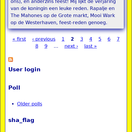
ons), en anderzins feest! Mij lijkt de verjaring
van de koningin een leuke reden. Rapalje en
The Mahones op de Grote markt, Mooi Wark
op de Westerhaven, feest-reden genoeg.
« first
‹ previous
1
2
3
4
5
6
7
Pages
8
9
…
next ›
last »
User login
Poll
Older polls
sha_flag