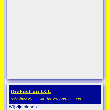
DieFest op CCC
Submitted by
stel
on
Thu, 2011-08-11 11:30
Wij zijn binnen !