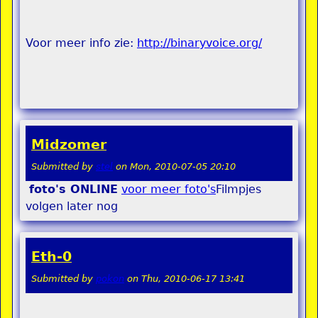
Voor meer info zie:
http://binaryvoice.org/
Midzomer
Submitted by
stel
on
Mon, 2010-07-05 20:10
foto's ONLINE
voor meer foto's
Filmpjes
volgen later nog
Eth-0
Submitted by
pokon
on
Thu, 2010-06-17 13:41