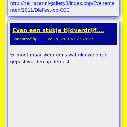
http://hellracer.nl/gallery3/index.php/Eveneme
nten/2011/DieFest-op-CCC
Even een stukje tijdverdrijf....
Submitted by
remi
on
Fri, 2011-05-27 10:50
Er moet maar weer eens wat nieuwe onzin
gepost worden op defeest.