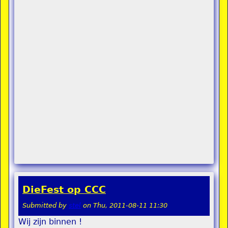
DieFest op CCC
Submitted by
stel
on
Thu, 2011-08-11 11:30
Wij zijn binnen !