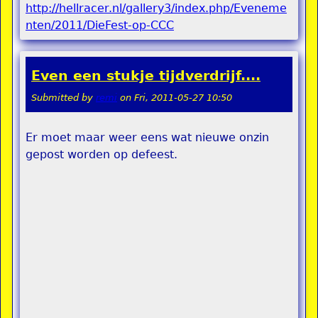
http://hellracer.nl/gallery3/index.php/Eveneme
nten/2011/DieFest-op-CCC
Even een stukje tijdverdrijf....
Submitted by
remi
on
Fri, 2011-05-27 10:50
Er moet maar weer eens wat nieuwe onzin
gepost worden op defeest.