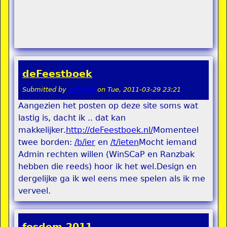
deFeestboek
Submitted by
Annejan
on
Tue, 2011-03-29 23:21
Aangezien het posten op deze site soms wat
lastig is, dacht ik .. dat kan
makkelijker.
http://deFeestboek.nl/
Momenteel
twee borden:
/b/ier
en
/t/ieten
Mocht iemand
Admin rechten willen (WinSCaP en Ranzbak
hebben die reeds) hoor ik het wel.Design en
dergelijke ga ik wel eens mee spelen als ik me
verveel.
fosdem 2011