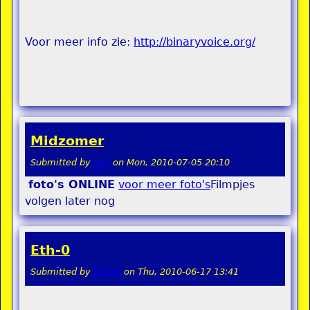
Voor meer info zie:
http://binaryvoice.org/
Midzomer
Submitted by
stel
on
Mon, 2010-07-05 20:10
foto's ONLINE
voor meer foto's
Filmpjes
volgen later nog
Eth-0
Submitted by
pokon
on
Thu, 2010-06-17 13:41