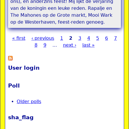
ons), en anderzins feest! Mij lijkt de verjaring
van de koningin een leuke reden. Rapalje en
The Mahones op de Grote markt, Mooi Wark
op de Westerhaven, feest-reden genoeg.
« first
‹ previous
1
2
3
4
5
6
7
Pages
8
9
…
next ›
last »
User login
Poll
Older polls
sha_flag