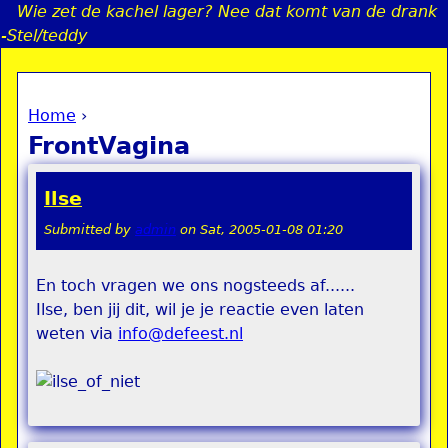
Wie zet de kachel lager? Nee dat komt van de drank
Jump to navigation
-Stel/teddy
Home
›
a
You are here
FrontVagina
i
Ilse
n
Submitted by
admin
on
Sat, 2005-01-08 01:20
e
En toch vragen we ons nogsteeds af......
Ilse, ben jij dit, wil je je reactie even laten
n
weten via
info@defeest.nl
u