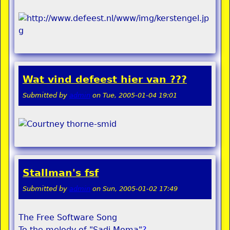
Wat vind defeest hier van ???
Submitted by
admin
on
Tue, 2005-01-04 19:01
Stallman's fsf
Submitted by
admin
on
Sun, 2005-01-02 17:49
The Free Software Song
To the melody of "Sadi Moma"
?