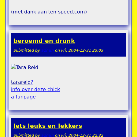
(met dank aan ten-speed.com)
beroemd en drunk
Submitted by
admin
on
Fri, 2004-12-31 23:03
tarareid
?
info over deze chick
a fanpage
Iets leuks en lekkers
Submitted by
admin
on
Fri, 2004-12-31 22:32