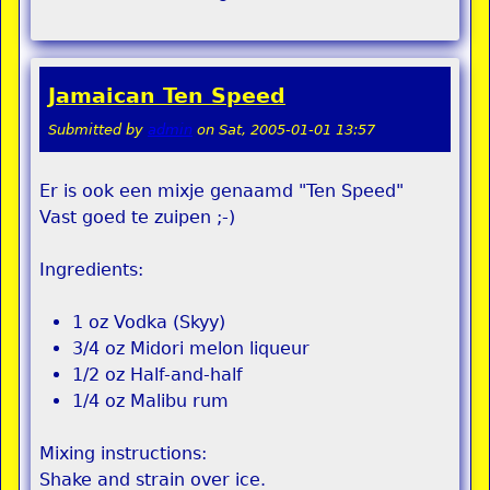
Jamaican Ten Speed
Submitted by
admin
on
Sat, 2005-01-01 13:57
Er is ook een mixje genaamd "Ten Speed"
Vast goed te zuipen ;-)
Ingredients:
1 oz Vodka (Skyy)
3/4 oz Midori melon liqueur
1/2 oz Half-and-half
1/4 oz Malibu rum
Mixing instructions:
Shake and strain over ice.