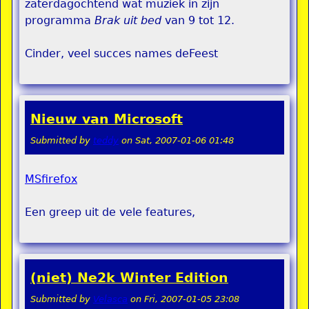
zaterdagochtend wat muziek in zijn
programma
Brak uit bed
van 9 tot 12.
Cinder, veel succes names deFeest
Nieuw van Microsoft
Submitted by
teddy
on
Sat, 2007-01-06 01:48
MSfirefox
Een greep uit de vele features,
(niet) Ne2k Winter Edition
Submitted by
Velasca
on
Fri, 2007-01-05 23:08