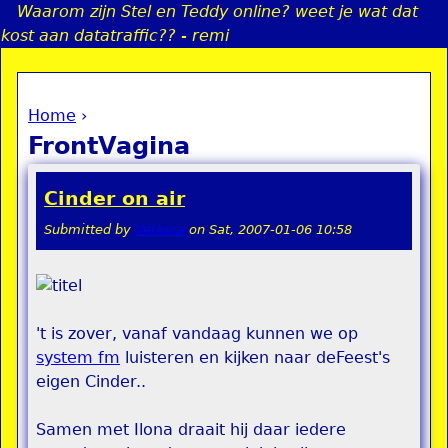
Waarom zijn Stel en Teddy online? weet je wat dat
Jump to navigation
kost aan datatraffic?? - remi
Home
›
a
You are here
FrontVagina
i
Cinder on air
n
Submitted by
Velasca
on
Sat, 2007-01-06 10:58
e
n
't is zover, vanaf vandaag kunnen we op
u
system fm
luisteren en kijken naar deFeest's
eigen Cinder..
Samen met Ilona draait hij daar iedere