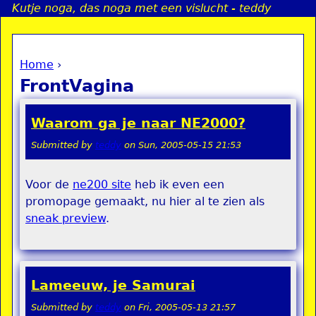
Kutje noga, das noga met een vislucht - teddy
Jump to navigation
Home
›
a
You are here
FrontVagina
i
Waarom ga je naar NE2000?
n
Submitted by
teddy
on
Sun, 2005-05-15 21:53
e
Voor de
ne200 site
heb ik even een
promopage gemaakt, nu hier al te zien als
n
sneak preview
.
u
Lameeuw, je Samurai
Submitted by
teddy
on
Fri, 2005-05-13 21:57