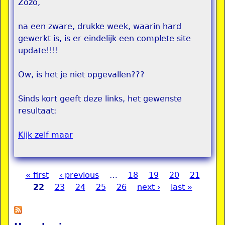
Zozo,
na een zware, drukke week, waarin hard
gewerkt is, is er eindelijk een complete site
update!!!!
Ow, is het je niet opgevallen???
Sinds kort geeft deze links, het gewenste
resultaat:
Kijk zelf maar
« first
‹ previous
…
18
19
20
21
Pages
22
23
24
25
26
next ›
last »