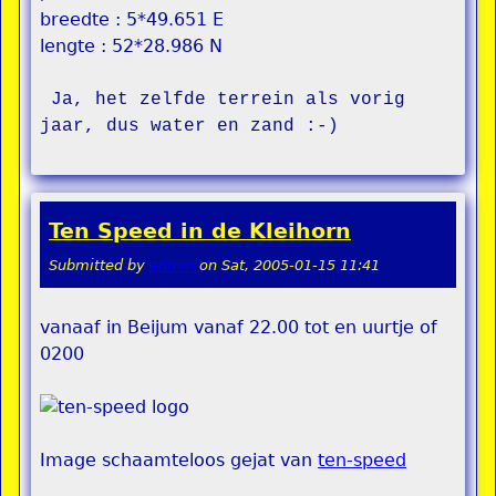
breedte : 5*49.651 E
lengte : 52*28.986 N
 Ja, het zelfde terrein als vorig 
Ten Speed in de Kleihorn
Submitted by
admin
on
Sat, 2005-01-15 11:41
vanaaf in Beijum vanaf 22.00 tot en uurtje of
0200
Image schaamteloos gejat van
ten-speed