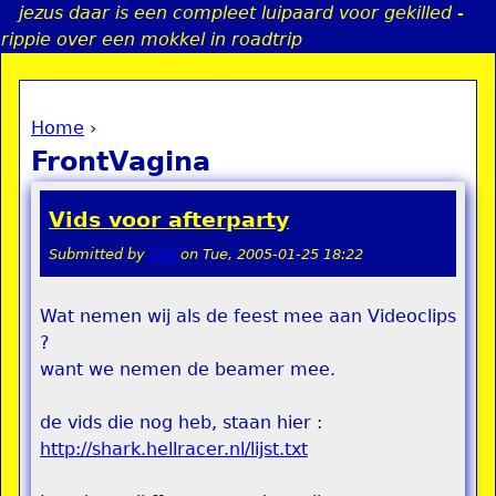
jezus daar is een compleet luipaard voor gekilled -
Jump to navigation
rippie over een mokkel in roadtrip
Home
›
a
You are here
FrontVagina
i
Vids voor afterparty
n
Submitted by
stel
on
Tue, 2005-01-25 18:22
e
Wat nemen wij als de feest mee aan Videoclips
?
n
want we nemen de beamer mee.
u
de vids die nog heb, staan hier :
http://shark.hellracer.nl/lijst.txt