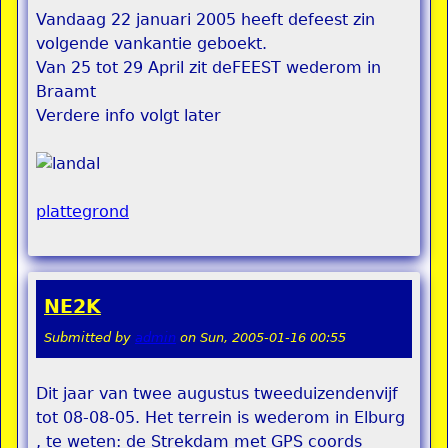
Vandaag 22 januari 2005 heeft defeest zin
volgende vankantie geboekt.
Van 25 tot 29 April zit deFEEST wederom in
Braamt
Verdere info volgt later
plattegrond
NE2K
Submitted by
admin
on
Sun, 2005-01-16 00:55
Dit jaar van twee augustus tweeduizendenvijf
tot 08-08-05. Het terrein is wederom in Elburg
, te weten: de Strekdam met GPS coords