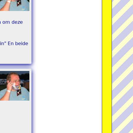
en om deze
uin" En beide