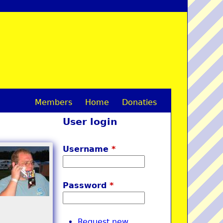
Members
Home
Donaties
M
User login
a
i
Username
*
n
m
Password
*
e
n
Request new