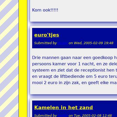
Kom ook!!!!!
euro'tjes
Submitted by
teddy
on
Wed, 2005-02-09 19:48
Drie mannen gaan naar een goedkoop hot
persoons kamer voor 1 nacht, en ze dele
systeem en ziet dat de receptionist hen 
en vraagt de liftbediende om 5 euro teru
mooi 2 euro in zijn zak, en geeft elke m
Kamelen in het zand
Submitted by
teddy
on
Tue, 2005-02-08 12:48