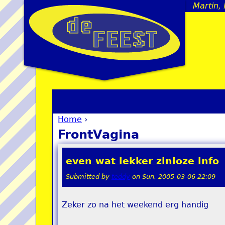
Martin,
Home
›
You are here
FrontVagina
even wat lekker zinloze info
Submitted by
teddy
on
Sun, 2005-03-06 22:09
Zeker zo na het weekend erg handig