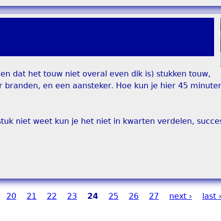
en dat het touw niet overal even dik is) stukken touw,
ur branden, en een aansteker. Hoe kun je hier 45 minut
uk niet weet kun je het niet in kwarten verdelen, succes
20
21
22
23
24
25
26
27
next ›
last 