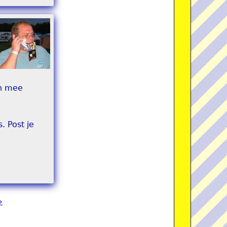
en mee
. Post je
»