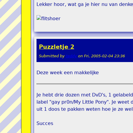
Lekker hoor, wat ga je hier nu van denk
Puzzletje 2
Submitted by
teddy
on
Fri, 2005-02-04 23:36
Deze week een makkelijke
Je hebt drie dozen met DvD's, 1 gelabeld
label "gay pr0n/My Little Pony". Je weet 
uit 1 doos te pakken weten hoe je ze we
Succes