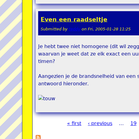
Even een raadseltje
Submitted by
teddy
on
Fri, 2005-01-28 11:25
Je hebt twee niet homogene (dit wil zegg
waarvan je weet dat ze elk exact een u
timen?
Aangezien je de brandsnelheid van een st
antwoord hieronder.
« first
‹ previous
…
19
Pages