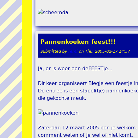
Pannenkoeken feest!!!
Submitted by
remi
on
Thu, 2005-02-17 14:57
Ja, er is weer een deFEESTje...
Dit keer organiseert Biegje een feestje i
De entree is een stapel(tje) pannenkoek
die gekochte meuk.
Zaterdag 12 maart 2005 ben je welkom. Z
comment weten of je wel of niet komt.