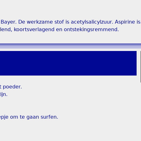
ayer. De werkzame stof is acetylsalicylzuur. Aspirine i
illend, koortsverlagend en ontstekingsremmend.
t poeder.
jn.
pje om te gaan surfen.