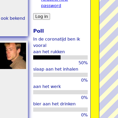
password
u
s ook bekend
Poll
In de coronatijd ben ik
vooral
aan het rukken
50%
slaap aan het inhalen
0%
aan het werk
0%
bier aan het drinken
0%