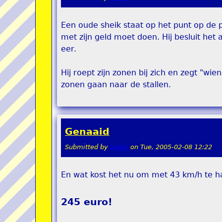
Een oude sheik staat op het punt op de p
met zijn geld moet doen. Hij besluit het
eer.
Hij roept zijn zonen bij zich en zegt "wie
zonen gaan naar de stallen.
Genaaid
Submitted by
teddy
on
Tue, 2005-02-08 12:22
En wat kost het nu om met 43 km/h te h
245 euro!