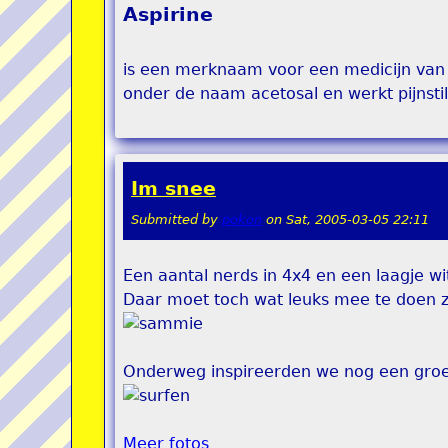
Aspirine
is een merknaam voor een medicijn van B
onder de naam acetosal en werkt pijnst
Im snee
Submitted by
pokon
on
Sat, 2005-03-05 22:11
Een aantal nerds in 4x4 en een laagje wi
Daar moet toch wat leuks mee te doen zi
Onderweg inspireerden we nog een groe
Meer fotos