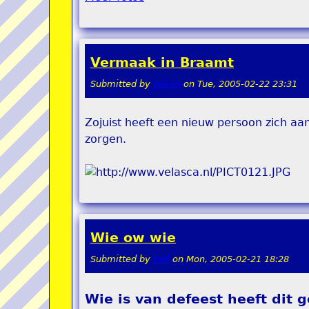
Vermaak in Braamt
Submitted by
pokon
on
Tue, 2005-02-22 23:31
Zojuist heeft een nieuw persoon zich a
zorgen.
Wie ow wie
Submitted by
stel
on
Mon, 2005-02-21 18:28
Wie is van defeest heeft dit 