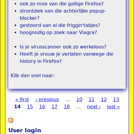
ook zo moe van die gallige Firefox?
strontziek van die achterlijke popup-
blocker?
gestoord van al die friggin'tabjes?
hoognodig op zoek naar Viagra?
Is je virusscanner ook zo werkeloos?
Heeft je vrouw je verlaten vanwege die
history in Firefox?
Klik dan snel naar:
« first
‹ previous
…
10
11
12
13
Pages
14
15
16
17
18
…
next ›
last »
User login