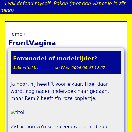
I will defend myself -Pokon (met een visnet je in zijn
Jump to navigation
hand)
Home
›
a
You are here
FrontVagina
i
Fotomodel of modelrijder?
n
Submitted by
ULIfant
on
Wed, 2006-06-07 12:27
e
Ja hoor, hij heeft 't voor elkaar.
Hoe
, daar
wordt nog nader onderzoek naar gedaan,
n
maar
Remi
?
heeft z'n roze papiertje.
u
Zal 'ie nou zo'n scheuraap worden, die de