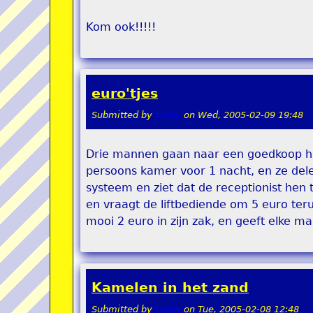
Kom ook!!!!!
euro'tjes
Submitted by
teddy
on
Wed, 2005-02-09 19:48
Drie mannen gaan naar een goedkoop hot
persoons kamer voor 1 nacht, en ze dele
systeem en ziet dat de receptionist hen 
en vraagt de liftbediende om 5 euro teru
mooi 2 euro in zijn zak, en geeft elke m
Kamelen in het zand
Submitted by
teddy
on
Tue, 2005-02-08 12:48