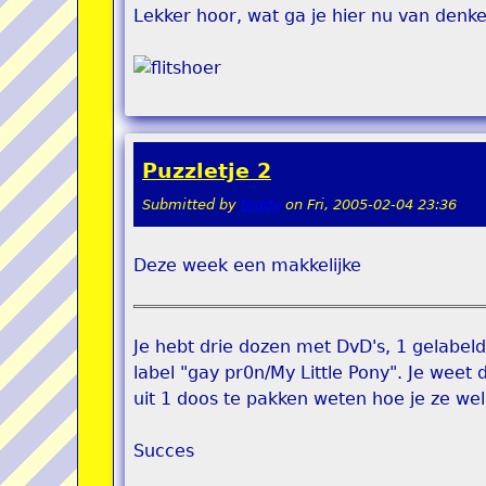
Lekker hoor, wat ga je hier nu van denk
Puzzletje 2
Submitted by
teddy
on
Fri, 2005-02-04 23:36
Deze week een makkelijke
Je hebt drie dozen met DvD's, 1 gelabeld
label "gay pr0n/My Little Pony". Je weet 
uit 1 doos te pakken weten hoe je ze we
Succes