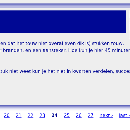
en dat het touw niet overal even dik is) stukken touw,
ur branden, en een aansteker. Hoe kun je hier 45 minut
uk niet weet kun je het niet in kwarten verdelen, succes
20
21
22
23
24
25
26
27
next ›
last 