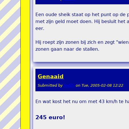
Een oude sheik staat op het punt op de p
met zijn geld moet doen. Hij besluit het
eer.
Hij roept zijn zonen bij zich en zegt "wie
zonen gaan naar de stallen.
Genaaid
Submitted by
teddy
on
Tue, 2005-02-08 12:22
En wat kost het nu om met 43 km/h te h
245 euro!