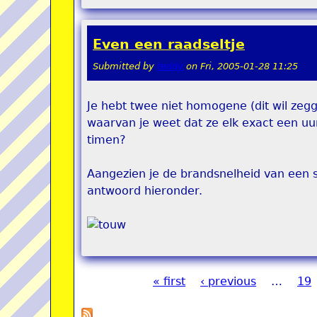
Even een raadseltje
Submitted by
teddy
on
Fri, 2005-01-28 11:25
Je hebt twee niet homogene (dit wil zegg
waarvan je weet dat ze elk exact een u
timen?
Aangezien je de brandsnelheid van een st
antwoord hieronder.
« first
‹ previous
…
19
Pages