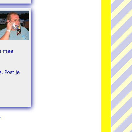
en mee
. Post je
»