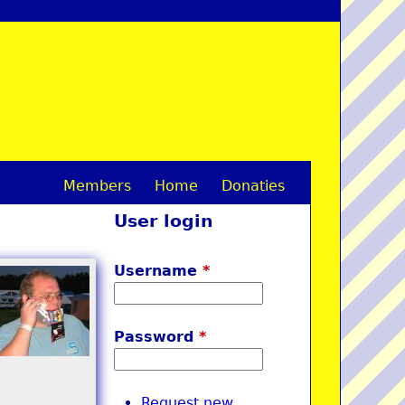
Members
Home
Donaties
M
User login
a
i
Username
*
n
m
Password
*
e
n
Request new