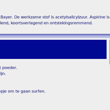
ayer. De werkzame stof is acetylsalicylzuur. Aspirine i
illend, koortsverlagend en ontstekingsremmend.
t poeder.
jn.
pje om te gaan surfen.