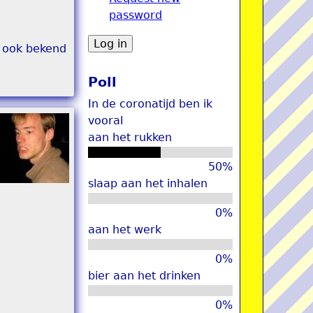
password
u
s ook bekend
Poll
In de coronatijd ben ik
vooral
aan het rukken
50%
slaap aan het inhalen
0%
aan het werk
0%
bier aan het drinken
0%