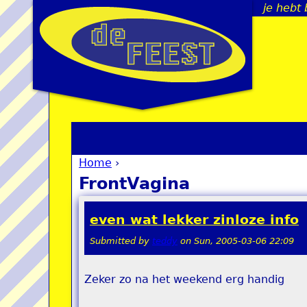
je hebt 
Home
›
You are here
FrontVagina
even wat lekker zinloze info
Submitted by
teddy
on
Sun, 2005-03-06 22:09
Zeker zo na het weekend erg handig