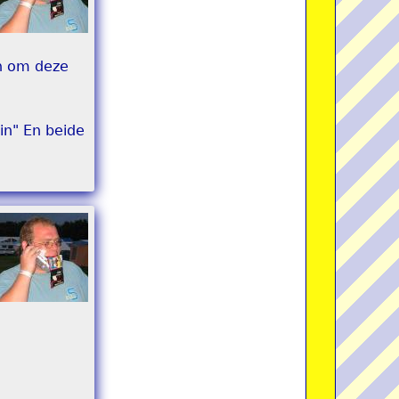
en om deze
uin" En beide