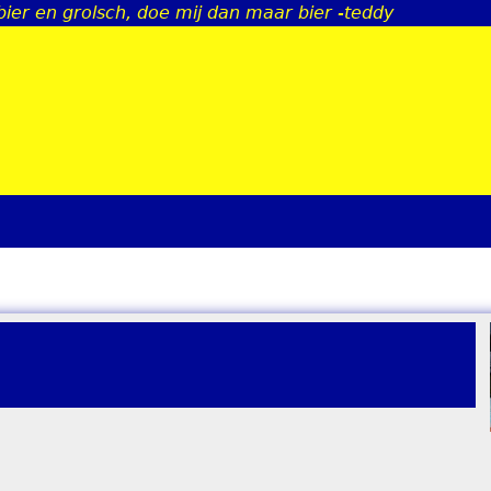
bier en grolsch, doe mij dan maar bier -teddy
Jump to navigation