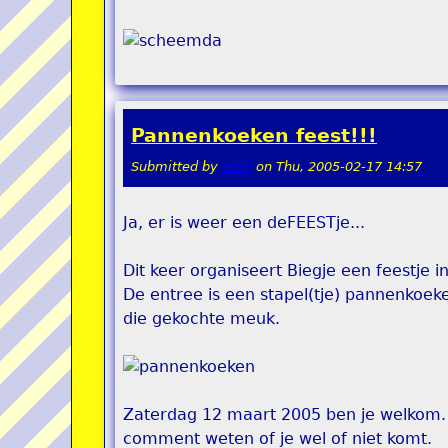
Pannenkoeken feest!!!
Submitted by
remi
on
Thu, 2005-02-17 14:57
Ja, er is weer een deFEESTje...
Dit keer organiseert Biegje een feestje i
De entree is een stapel(tje) pannenkoek
die gekochte meuk.
Zaterdag 12 maart 2005 ben je welkom. Z
comment weten of je wel of niet komt.