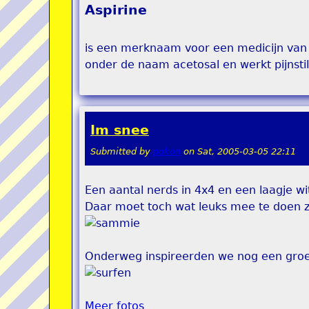
Aspirine
is een merknaam voor een medicijn van B
onder de naam acetosal en werkt pijnst
Im snee
Submitted by
pokon
on
Sat, 2005-03-05 22:11
Een aantal nerds in 4x4 en een laagje wi
Daar moet toch wat leuks mee te doen zi
Onderweg inspireerden we nog een groe
Meer fotos