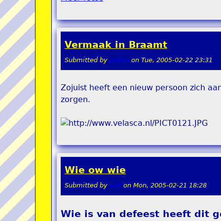
Vermaak in Braamt
Submitted by
pokon
on
Tue, 2005-02-22 23:31
Zojuist heeft een nieuw persoon zich a
zorgen.
Wie ow wie
Submitted by
stel
on
Mon, 2005-02-21 18:28
Wie is van defeest heeft dit 