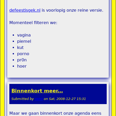
defeestisgek.nl
is voorlopig onze reine versie.
Momenteel filteren we:
vagina
piemel
kut
porno
pr0n
hoer
Binnenkort meer...
Submitted by
remi
on
Sat, 2008-12-27 15:31
Maar we gaan binnenkort onze agenda eens