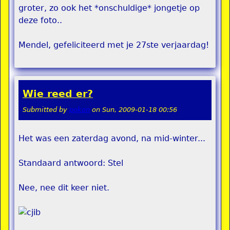
groter, zo ook het *onschuldige* jongetje op
deze foto..
Mendel, gefeliciteerd met je 27ste verjaardag!
Wie reed er?
Submitted by
pokon
on
Sun, 2009-01-18 00:56
Het was een zaterdag avond, na mid-winter...
Standaard antwoord: Stel
Nee, nee dit keer niet.