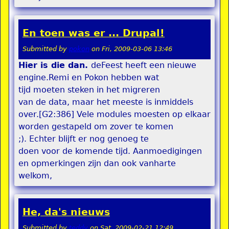
En toen was er ... Drupal!
Submitted by
pokon
on
Fri, 2009-03-06 13:46
Hier is die dan.
deFeest heeft een nieuwe
engine.Remi en Pokon hebben wat
tijd moeten steken in het migreren
van de data, maar het meeste is inmiddels
over.[G2:386] Vele modules moesten op elkaar
worden gestapeld om zover te komen
;). Echter blijft er nog genoeg te
doen voor de komende tijd. Aanmoedigingen
en opmerkingen zijn dan ook vanharte
welkom,
He, da's nieuws
Submitted by
teddy
on
Sat, 2009-02-21 12:49