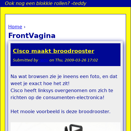
Ook nog een blokkie rollen? -teddy
Jump to navigation
Home
›
a
You are here
FrontVagina
i
Cisco maakt broodrooster
n
Submitted by
remi
on
Thu, 2009-03-26 17:02
e
Na wat browsen zie je ineens een foto, en dat
weet je exact hoe het zit!
n
Cisco heeft linksys overgenomen om zich te
u
richten op de consumenten-electronica!
Het mooie voorbeeld is deze broodrooster.