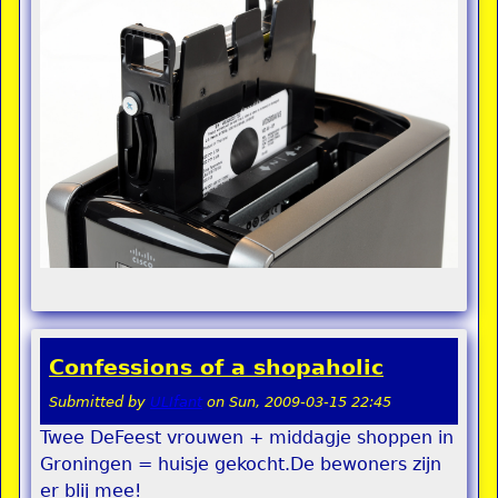
Confessions of a shopaholic
Submitted by
ULIfant
on
Sun, 2009-03-15 22:45
Twee DeFeest vrouwen + middagje shoppen in
Groningen = huisje gekocht.De bewoners zijn
er blij mee!