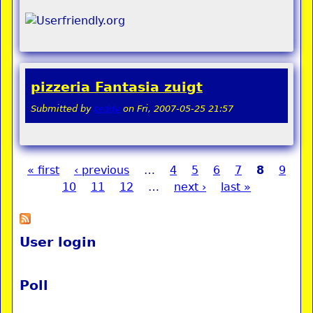
pizzeria Fantasia zuigt
Submitted by
teddy
on
Fri, 2007-05-25 21:57
« first
‹ previous
…
4
5
6
7
8
9
Pages
10
11
12
…
next ›
last »
User login
Poll