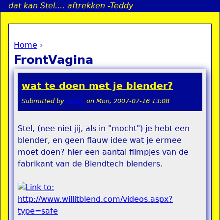
dat kan Stel.... aftrekken -Teddy
Jump to navigation
Home
›
a
You are here
FrontVagina
i
wat te doen met je blender?
n
Submitted by
teddy
on
Mon, 2007-07-16 13:08
e
Stel, (nee niet jij, als in "mocht") je hebt een
blender, en geen flauw idee wat je ermee
n
moet doen? hier een aantal filmpjes van de
u
fabrikant van de Blendtech blenders.