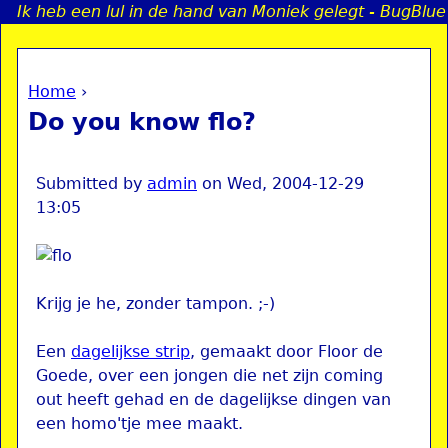
Ik heb een lul in de hand van Moniek gelegt - BugBlue
Jump to navigation
Home
›
a
You are here
Do you know flo?
i
n
Submitted by
admin
on
Wed, 2004-12-29
13:05
e
n
Krijg je he, zonder tampon. ;-)
u
Een
dagelijkse strip
, gemaakt door Floor de
Goede, over een jongen die net zijn coming
out heeft gehad en de dagelijkse dingen van
een homo'tje mee maakt.