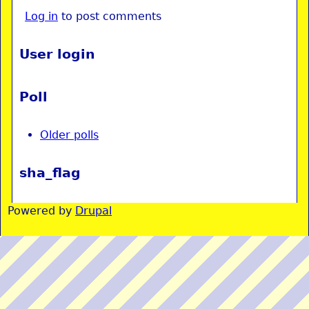
Log in
to post comments
User login
Poll
Older polls
sha_flag
Powered by
Drupal