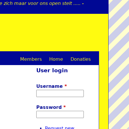
zich maar voor ons open stelt ..... -
Members
Home
Donaties
M
User login
a
i
Username
*
n
m
Password
*
e
n
Request new