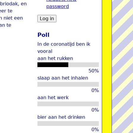
abriodak, en
password
u
er te
n niet een
an te
Poll
In de coronatijd ben ik
vooral
aan het rukken
50%
slaap aan het inhalen
0%
aan het werk
0%
bier aan het drinken
0%