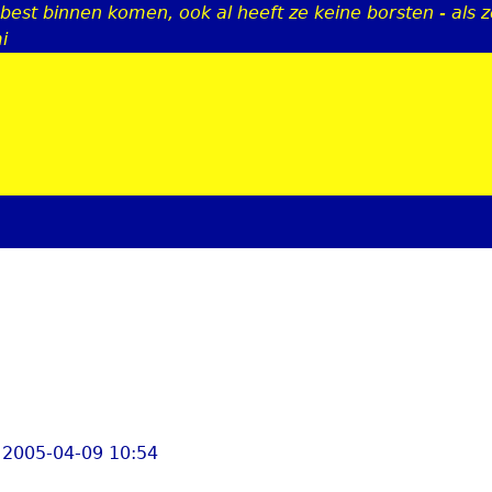
est binnen komen, ook al heeft ze keine borsten - als ze 
Jump to navigation
i
 2005-04-09 10:54