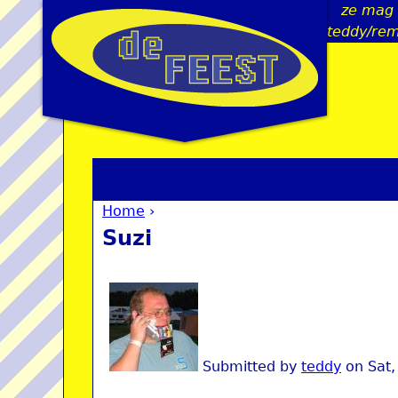
ze mag b
teddy/rem
Home
›
You are here
Suzi
Submitted by
teddy
on
Sat,