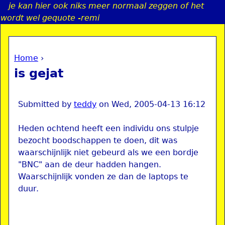
je kan hier ook niks meer normaal zeggen of het
Jump to navigation
wordt wel gequote -remi
Home
›
a
You are here
is gejat
i
n
Submitted by
teddy
on
Wed, 2005-04-13 16:12
Heden ochtend heeft een individu ons stulpje
e
bezocht boodschappen te doen, dit was
waarschijnlijk niet gebeurd als we een bordje
n
"BNC" aan de deur hadden hangen.
Waarschijnlijk vonden ze dan de laptops te
u
duur.