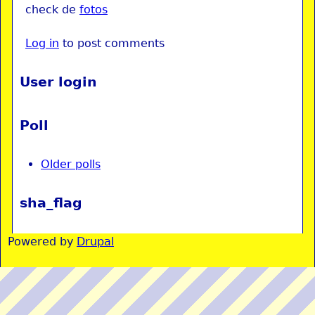
check de
fotos
Log in
to post comments
User login
Poll
Older polls
sha_flag
Powered by
Drupal