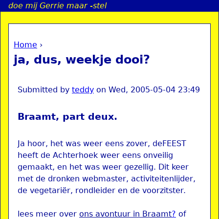
doe mij Gerrie maar -stel
Jump to navigation
Home
›
a
You are here
ja, dus, weekje dooi?
i
n
Submitted by
teddy
on
Wed, 2005-05-04 23:49
Braamt, part deux.
e
n
Ja hoor, het was weer eens zover, deFEEST
heeft de Achterhoek weer eens onveilig
u
gemaakt, en het was weer gezellig. Dit keer
met de dronken webmaster, activiteitenlijder,
de vegetariër, rondleider en de voorzitster.
lees meer over
ons avontuur in Braamt
?
of