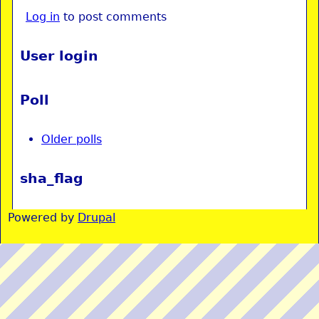
Log in
to post comments
User login
Poll
Older polls
sha_flag
Powered by
Drupal