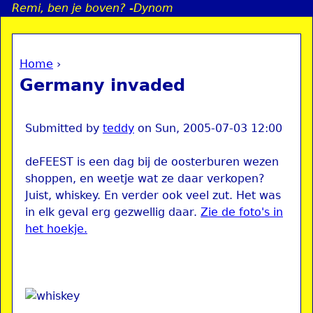
Remi, ben je boven? -Dynom
Jump to navigation
Home
›
a
You are here
Germany invaded
i
n
Submitted by
teddy
on
Sun, 2005-07-03 12:00
deFEEST is een dag bij de oosterburen wezen
e
shoppen, en weetje wat ze daar verkopen?
Juist, whiskey. En verder ook veel zut. Het was
n
in elk geval erg gezwellig daar.
Zie de foto's in
het hoekje.
u