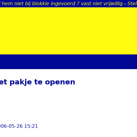
j hem niet bij blokkie ingevoerd ? vast niet vrijwillig - St
Jump to navigation
et pakje te openen
2006-05-26 15:21