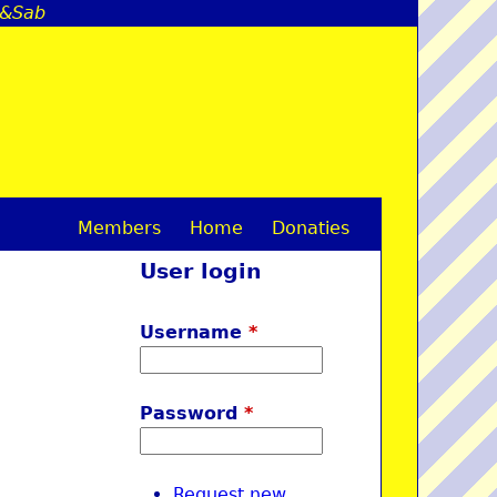
el&Sab
Members
Home
Donaties
M
User login
a
i
Username
*
n
m
Password
*
e
n
Request new