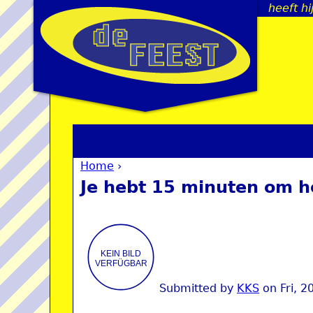
heeft hi
Home
›
You are here
Je hebt 15 minuten om h
Submitted by
KKS
on
Fri, 