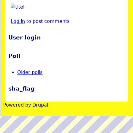
Log in
to post comments
User login
Poll
Older polls
sha_flag
Powered by
Drupal