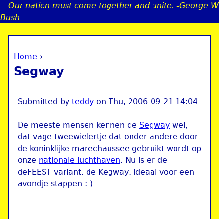
Our nation must come together and unite. -George W
Jump to navigation
Bush
Home
›
a
You are here
Segway
i
n
Submitted by
teddy
on
Thu, 2006-09-21 14:04
De meeste mensen kennen de
Segway
wel,
e
dat vage tweewielertje dat onder andere door
de koninklijke marechaussee gebruikt wordt op
n
onze
nationale luchthaven
. Nu is er de
deFEEST variant, de Kegway, ideaal voor een
u
avondje stappen :-)