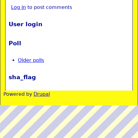
Log in
to post comments
User login
Poll
Older polls
sha_flag
Powered by
Drupal