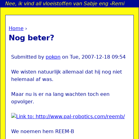
Nee, ik vind all vloeistoffen van Sabje eng -Remi
Jump to navigation
Home
›
a
You are here
Nog beter?
i
n
Submitted by
pokon
on
Tue, 2007-12-18 09:54
We wisten natuurlijk allemaal dat hij nog niet
e
helemaal af was.
n
Maar nu is er na lang wachten toch een
opvolger.
u
We noemen hem REEM-B